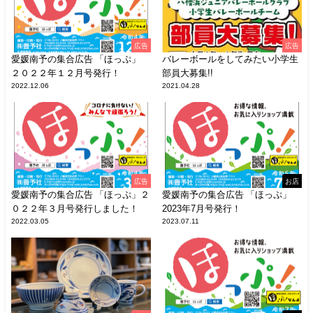
広告
広告
愛媛南予の集合広告 「ほっぷ」
バレーボールをしてみたい小学生
２０２２年１２月号発行！
部員大募集!!
2022.12.06
2021.04.28
広告
お店
愛媛南予の集合広告 「ほっぷ」２
愛媛南予の集合広告 「ほっぷ」
０２２年３月号発行しました！
2023年7月号発行！
2022.03.05
2023.07.11