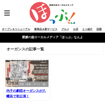
オープン＆リニューアル
新商品＆新サービス
グルメ
お店
ヒト紹介
話題
愛媛の超ローカルメディア「ほっぷ」なんよ
オーガンスの記事一覧
芸術（音楽・アート・他）
内子の劇団オーガンスが八
幡浜で初公演！