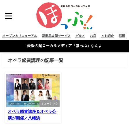
オープン＆リニューアル
新商品＆新サービス
グルメ
お店
ヒト紹介
話題
愛媛の超ローカルメディア「ほっぷ」なんよ
オペラ鑑賞講座の記事一覧
ミュージック
オペラ鑑賞講座＆オペラ公
演が開催／八幡浜