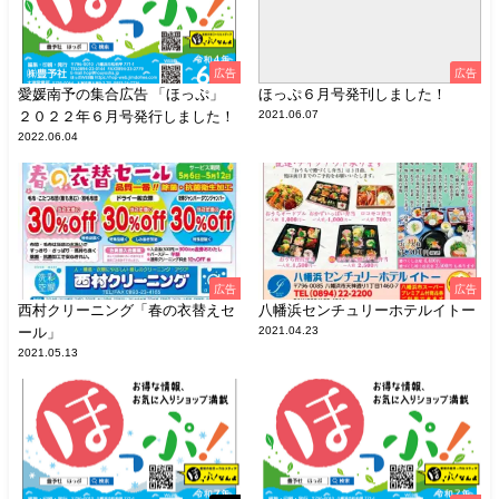
広告
広告
愛媛南予の集合広告 「ほっぷ」
ほっぷ６月号発刊しました！
２０２２年６月号発行しました！
2021.06.07
2022.06.04
広告
広告
西村クリーニング「春の衣替えセ
八幡浜センチュリーホテルイトー
ール」
2021.04.23
2021.05.13