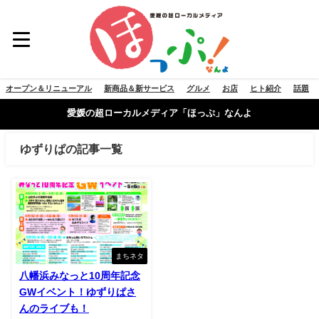
オープン＆リニューアル
新商品＆新サービス
グルメ
お店
ヒト紹介
話題
愛媛の超ローカルメディア「ほっぷ」なんよ
ゆずりぱの記事一覧
まちネタ
八幡浜みなっと10周年記念
GWイベント！ゆずりぱさ
んのライブも！