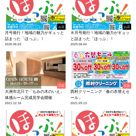
お店
お店
月号発行！地域の魅力がギュッと
８月号発行！地域の魅力がギュッ
詰まった「ほっぷ」！
と詰まった「ほっぷ」！
2026.06.03
2025.08.04
広告
広告
大洲市北只で「もみの木のいえ」
西村クリーニング「春の衣替えセ
体感ルーム完成見学会開催
ール」
2021.12.16
2021.05.13