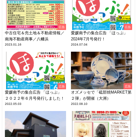
広告
広告
中古住宅＆売土地＆不動産情報／
愛媛南予の集合広告 「ほっぷ」
南海不動産商事／八幡浜
2024年7月号発行！
2023.01.16
2024.07.04
広告
広告
愛媛南予の集合広告 「ほっぷ」
オズメッセで「砥部焼MARKET第
２０２２年６月号発行しました！
２弾」が開催（大洲）
2022.05.03
2022.08.10