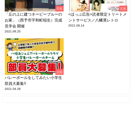
広告
広告
「丘の上に建つネービーブルーの
<ほっぷ広告>読者限定トリートメ
お家」（西予市宇和町稲生）完成
ントサービス／八幡濱レトロ
見学会 開催
2021.09.14
2021.06.25
広告
バレーボールをしてみたい小学生
部員大募集!!
2021.04.28