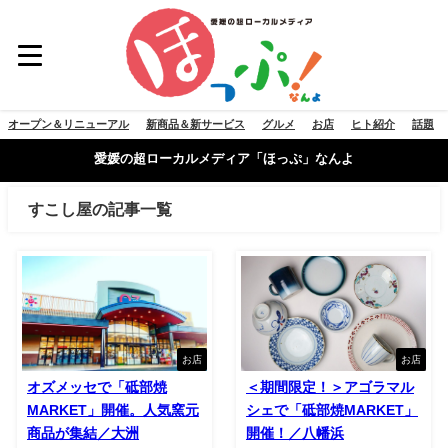
オープン＆リニューアル
新商品＆新サービス
グルメ
お店
ヒト紹介
話題
愛媛の超ローカルメディア「ほっぷ」なんよ
すこし屋の記事一覧
お店
お店
オズメッセで「砥部焼
＜期間限定！＞アゴラマル
MARKET」開催。人気窯元
シェで「砥部焼MARKET」
商品が集結／大洲
開催！／八幡浜