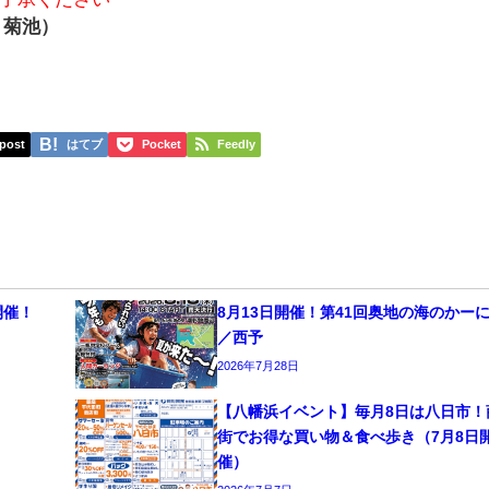
：菊池）
post
はてブ
Pocket
Feedly
開催！
8月13日開催！第41回奥地の海のかー
／西予
2026年7月28日
【八幡浜イベント】毎月8日は八日市！
街でお得な買い物＆食べ歩き（7月8日
催）