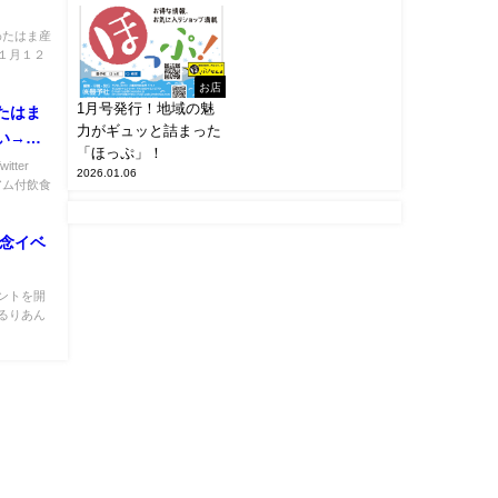
わたはま産
１月１２
お店
1月号発行！地域の魅
たはま
力がギュッと詰まった
い→完
「ほっぷ」！
tter
2026.01.06
ミアム付飲食
記念イベ
ントを開
るりあん