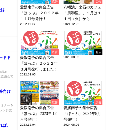
広告
広告
愛媛南予の集合広告
八幡浜川之石のカフェ
たは
「ほっぷ」 ２０２２年
「風和里」、１月は１
１１月号発行！
１日（火）から
2022.11.07
2021.12.22
広告
お店
ードド
愛媛南予の集合広告
2023.08.05
「ほっぷ」２０２２年
３月号発行しました！
tter
2022.03.05
福祉協議会で
等向け
広告
広告
セミナーを
愛媛南予の集合広告
愛媛南予の集合広告
レンジ支
「ほっぷ」 2023年 12
「ほっぷ」 2024年8月
月号発行！
号発行！
れば、
2023.12.04
2024.08.06