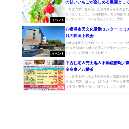
の甘いいちごが楽しめる農園とし
いちごの甘い香りが、大洲の冬から春の空気
節になりました。 大洲市内のいちご農園で
ちご狩りのシーズンを迎えました。 大洲...
イベント
八幡浜市民文化活動センター コミカ
月の映画上映会
八幡浜市民文化活動センター コミカンの12
会 毎月恒例の八幡浜市民文化活動センターCom
ミカン）で 開催される映画上...
イベント
中古住宅＆売土地＆不動産情報／
産商事／八幡浜
中古住宅＆売土地＆不動産情報／南海不動産
浜 集合広告「ほっぷ」1月号より 売中古住
（住宅・事業用地）、貸マンション、借家...
広告