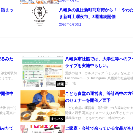
2026年7月7日
と詰まっ
八幡浜の夏は新町商店街から！「やわ
ま新町土曜夜市」3週連続開催
2026年6月30日
来るみた
八幡浜市社協では、大学生等へのフ
ライブを実施中らしい。
 卯之町駅前
愛媛の超ローカルメディア「ほっぷ」なんよ Twi
ようです。
Facebookページ Instagram 八幡浜市社会
は、 地...
話題
が開催中
こども食堂の運営者、等計画中の方
のセミナーを開催／西予
大洲 街づく
こども食堂の運営者、等計画中の方等向けの
化を写真に
開催／西予 写真はイメージ えひめ子どもチャ
援機構では こどものために、地域のため...
まちネタ
摘みたて
ご家庭・会社で余っている食品があ