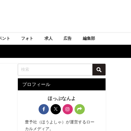
ベント
フォト
求人
広告
編集部
プロフィール
ほっぷなんよ
豊予社（ほうよしゃ）が運営するロー
カルメディア。