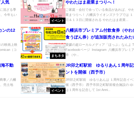
て人気
やわたはま産業まつりへ！
に混ざる季
ご家庭・会社で余っている食品があれば、や
は、今年もい
業まつりへ！ 八幡浜ライオンズクラブでは １
日＆１３日に開催される やわたはま産業...
イベント
ンの12
八幡浜市プレミアム付飲食券（やわ
食うぽん券）が追加販売されたみた
売
月の映画上映
愛媛の超ローカルメディア「ほっぷ」なんよ Twi
ican（コ
Facebookページ Instagram 八幡浜市プレ
券 （や...
まちネタ
南海不動
JR卯之町駅前 ゆるりあん１周年
ントを開催（西予市）
商事／八幡
JR卯之町駅前 ゆるりあんは １周年記念イベ
宅、売土地
催（西予市） 西予市卯之町駅前複合施設の ゆ
は１周年を記念して 1st Anni...
イベント