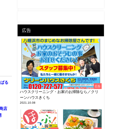
広告
にばる
広告
ハウスクリーニング・お家のお掃除なら／クリ
ーンハウスきくち
2021.10.08
商店
開