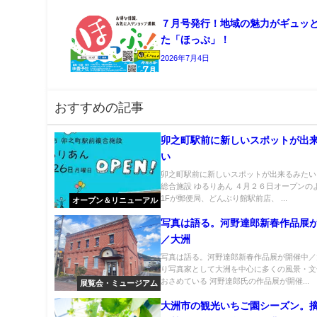
７月号発行！地域の魅力がギュッ
た「ほっぷ」！
2026年7月4日
おすすめの記事
卯之町駅前に新しいスポットが出
い
卯之町駅前に新しいスポットが出来るみたい
総合施設 ゆるりあん ４月２６日オープンの
1Fが郵便局、どんぶり館駅前店、 ...
オープン＆リニューアル
写真は語る。河野達郎新春作品展
／大洲
写真は語る。河野達郎新春作品展が開催中／
り写真家として大洲を中心に多くの風景・文
おさめている 河野達郎氏の作品展が開催...
展覧会・ミュージアム
大洲市の観光いちご園シーズン。