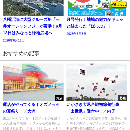
八幡浜港に大型クルーズ船「三
月号発行！地域の魅力がギュッ
井オーシャンフジ」が寄港！6月
と詰まった「ほっぷ」！
13日はみなっと緑地広場へ
2026年6月3日
2026年6月11日
おすすめの記事
お店
募集
露店がやってくる！オズメッセ
いかざき大凧合戦初節句行事
の夏祭り ／大洲
「出世凧」受付中！／内子
露店がやってくる！オズメッセの夏祭り
いかざき大凧合戦初節句行事「出世凧」受
／大洲 毎年恒例、オズメッセの夏祭りが
付中！／内子 いかざき大凧合戦で恒例の
開催されます。 ７月１３日（土）〜１５
初節句行事が開催されます。 写真はイメ