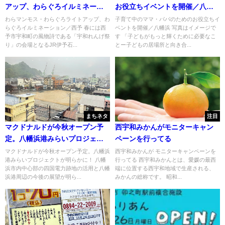
アップ、わらぐろイルミネーシ
お役立ちイベントを開催／八幡
ョン／西予
浜
わらマンモス・わらぐろライトアップ、わ
子育て中のママ・パパのためのお役立ちイ
らぐろイルミネーション／西予 春には西
ベントを開催／八幡浜 写真はイメージで
予市宇和町の風物詩である「宇和れんげ祭
す 「子どもがもっと輝くために必要なこ
り」の会場となるJR伊予石...
とー子どもの居場所と向き合...
まちネタ
注目
マクドナルドが今秋オープン予
西宇和みかんがモニターキャン
定。八幡浜港みらいプロジェク
ペーンを行ってる
トが明らかに！
マクドナルドが今秋オープン予定。八幡浜
西宇和みかんが モニターキャンペーンを
港みらいプロジェクトが明らかに！ 八幡
行ってる 西宇和みかんとは、愛媛の最西
浜市内中心部の四国電力跡地の活用と八幡
端に位置する西宇和地域で生産される、
浜港周辺の今後の展望が明ら...
みかんの総称です。 昭和...