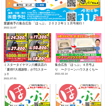
広告
愛媛南予の集合広告 「ほっぷ」 ２０２２年１１月号発行！
2022.11.07
広告
広告
ミスタータイヤマン八幡浜店の
集合広告「ほっぷ」４月号よ
「夏得!!大感謝祭」が7/1スター
り 〜クリーンハウスきくち〜
ト!!
2021.02.14
2021.07.01