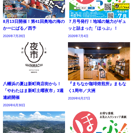
8月13日開催！第41回奥地の海の
７月号発行！地域の魅力がギュ
かーにばる／西予
ッと詰まった「ほっぷ」！
2026年7月28日
2026年7月4日
八幡浜の夏は新町商店街から！
『まちなか珈琲焙煎所』まもな
「やわたはま新町土曜夜市」3週
く1周年／大洲
連続開催
2026年6月27日
2026年6月30日