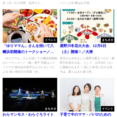
日（月）の３日間、店内で２...
ージ この行事はお子様...
イベント
まちネタ
「ゆりママん」さんを招いて八
鹿野川冬花火大会、12月6日
幡浜初開催のトークショー／
（土）開催！／大洲
（株）南予
「ゆりママん」さんを招いて八幡浜初開催
荒天のため中止した鹿野川夏まつりが「鹿
のトークショー／（株）南予 写真はイメ
野川冬花火大会」 として、12月6日（土）
ージです 株式会社南予さんプレゼンツに
に開催されます！ 澄んだ冬空に広がる花
よる 強い発信力が武器「ゆ...
火は、夏とはまた違う格...
まちネタ
イベント
わらマンモス・わらぐろライト
子育て中のママ・パパのための