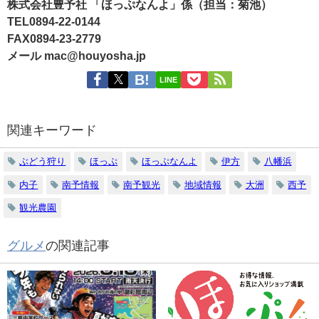
株式会社豊予社 「ほっぷなんよ」係（担当：菊池）
TEL0894-22-0144
FAX0894-23-2779
メール mac@houyosha.jp
LINE
関連キーワード
ぶどう狩り
ほっぷ
ほっぷなんよ
伊方
八幡浜
内子
南予情報
南予観光
地域情報
大洲
西予
観光農園
グルメ
の関連記事