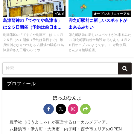
グルメ
オープン＆リニューアル
鳥津蒲鉾の「てやてや鳥津市」
卯之町駅前に新しいスポットが
は２５日開催（予約は前日ま
出来るみたい
で）
鳥津蒲鉾の「てやてや鳥津市」は １１月
卯之町駅前に新しいスポットが出来るみた
２５日（木）開催（予約は前日まで） 毎
い 卯之町駅前総合施設 ゆるりあん ４月２
月恒例となりつつある 八幡浜の駅前の 鳥
６日オープンのようです。 1Fが郵便局、
津蒲鉾さん工場での てや...
どんぶり館駅前店、 ...
プロフィール
ほっぷなんよ
豊予社（ほうよしゃ）が運営するローカルメディア。
八幡浜市・伊方町・大洲市・内子町・西予市エリアのOPEN