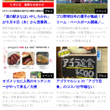
グルメ
イベント
「道の駅きなはいやしろかわ」
プロ野球往年の選手が集結！ド
が５月６日（木）から営業再開
リーム・ベースボール開催／大
みたい
洲
西予市城川町の「道の駅きなはいや しろ
プロ野球往年の選手が集結！ドリーム・ベ
かわ」が ５月６日（木）から営業再開み
ースボール開催／大洲 写真はイメージで
たいですね。 城川といえば、ベーコン、
す 宝くじスポーツフェア「ドリーム・ベ
ソーセージ。 うーん、食べ...
ースボール」が開催されます...
イベント
グルメ
オズメッセに人気のキッチンカ
アゴラマルシェ の「アゴラ定
ーがやって来る／大洲
食」のコスパが半端ない
オズメッセに人気のキッチンカーがやって
アゴラマルシェ の「アゴラ定食」のコス
来る／大洲 春分の日の明日、 オズメッセ
パが半端ない 八幡浜みなっとにある アゴ
にキッチンカーがやって来るようです！
ラマルシェ。 市外からの観光客、ビジネ
写真はオズメッセより 日...
ス客で賑わっている感じで...