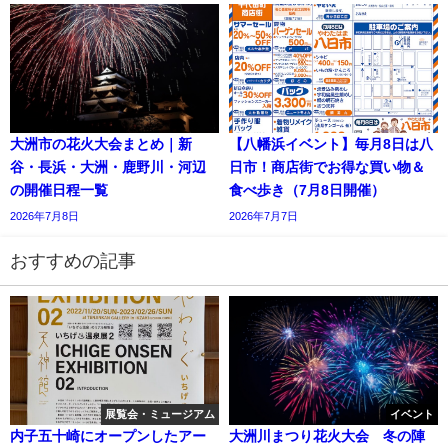
大洲市の花火大会まとめ｜新
【八幡浜イベント】毎月8日は八
谷・長浜・大洲・鹿野川・河辺
日市！商店街でお得な買い物＆
の開催日程一覧
食べ歩き（7月8日開催）
2026年7月8日
2026年7月7日
おすすめの記事
展覧会・ミュージアム
イベント
内子五十崎にオープンしたアー
大洲川まつり花火大会 冬の陣