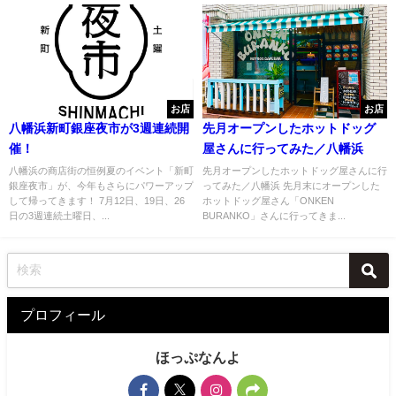
お店
お店
八幡浜新町銀座夜市が3週連続開
先月オープンしたホットドッグ
催！
屋さんに行ってみた／八幡浜
八幡浜の商店街の恒例夏のイベント「新町
先月オープンしたホットドッグ屋さんに行
銀座夜市」が、今年もさらにパワーアップ
ってみた／八幡浜 先月末にオープンした
して帰ってきます！ 7月12日、19日、26
ホットドッグ屋さん「ONKEN
日の3週連続土曜日、...
BURANKO」さんに行ってきま...
プロフィール
ほっぷなんよ