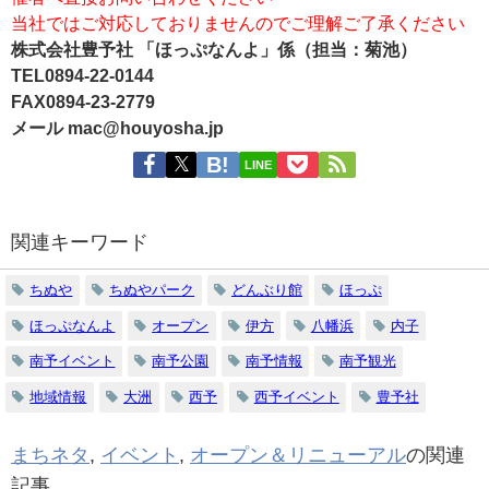
当社ではご対応しておりませんのでご理解ご了承ください
株式会社豊予社 「ほっぷなんよ」係（担当：菊池）
TEL0894-22-0144
FAX0894-23-2779
メール mac@houyosha.jp
LINE
関連キーワード
ちぬや
ちぬやパーク
どんぶり館
ほっぷ
ほっぷなんよ
オープン
伊方
八幡浜
内子
南予イベント
南予公園
南予情報
南予観光
地域情報
大洲
西予
西予イベント
豊予社
まちネタ
,
イベント
,
オープン＆リニューアル
の関連
記事