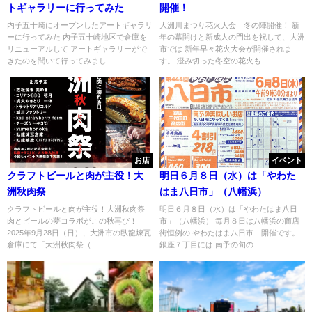
トギャラリーに行ってみた
開催！
内子五十崎にオープンしたアートギャラリ
大洲川まつり花火大会 冬の陣開催！ 新
ーに行ってみた 内子五十崎地区で倉庫を
年の幕開けと新成人の門出を祝して、大洲
リニューアルして アートギャラリーがで
市では 新年早々花火大会が開催されま
きたのを聞いて行ってみまし...
す。 澄み切った冬空の花火も...
お店
イベント
クラフトビールと肉が主役！大
明日６月８日（水）は「やわた
洲秋肉祭
はま八日市」（八幡浜）
クラフトビールと肉が主役！大洲秋肉祭
明日６月８日（水）は「やわたはま八日
肉とビールの夢コラボがこの秋再び！
市」（八幡浜） 毎月８日は八幡浜の商店
2025年9月28日（日）、大洲市の臥龍煉瓦
街恒例の やわたはま八日市 開催です。
倉庫にて「大洲秋肉祭（...
銀座７丁目には 南予の旬の...