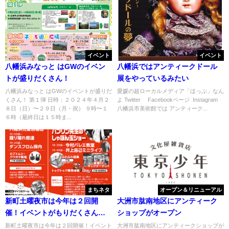
イベント
イベント
八幡浜みなっと はGWのイベン
八幡浜ではアンティークドール
トが盛りだくさん！
展をやっているみたい
八幡浜みなっと はGWのイベントが盛りだ
愛媛の超ローカルメディア「ほっぷ」なん
くさん！ 第１弾 日時：２０２４年４月２
よ Twitter Facebookページ Instagram
８日（日）〜２９日（月・祝） ９時〜１
八幡浜市美術館では アンティーク...
６時（最終日は１５時ま...
まちネタ
オープン＆リニューアル
新町土曜夜市は今年は２回開
大洲市肱南地区にアンティーク
催！イベントがもりだくさん／
ショップがオープン
八幡浜
新町土曜夜市は今年は２回開催！イベント
大洲市肱南地区にアンティークショップが