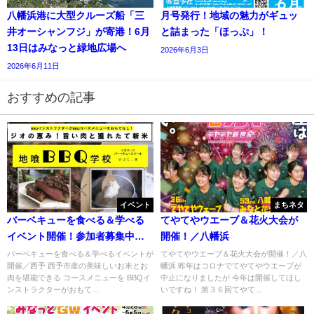
八幡浜港に大型クルーズ船「三
月号発行！地域の魅力がギュッ
井オーシャンフジ」が寄港！6月
と詰まった「ほっぷ」！
13日はみなっと緑地広場へ
2026年6月3日
2026年6月11日
おすすめの記事
イベント
まちネタ
バーベキューを食べる＆学べる
てやてやウエーブ＆花火大会が
イベント開催！参加者募集中／
開催！／八幡浜
西予
バーベキューを食べる＆学べるイベントが
てやてやウエーブ＆花火大会が開催！／八
開催／西予 西予市産の美味しいお米とお
幡浜 昨年はコロナでてやてやウエーブが
肉を堪能できる コースメニューを BBQイ
中止になりましたが 今年は開催してほし
ンストラクターがおもて...
いですね！ 第３６回てやて...