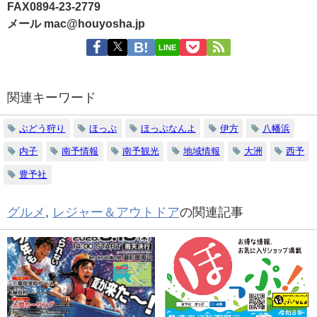
FAX0894-23-2779
メール mac@houyosha.jp
LINE
関連キーワード
ぶどう狩り
ほっぷ
ほっぷなんよ
伊方
八幡浜
内子
南予情報
南予観光
地域情報
大洲
西予
豊予社
グルメ
,
レジャー＆アウトドア
の関連記事