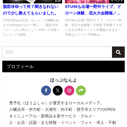
お店
イベント
脂肪冷却って何？聞きなれない
STU48も出場〜野外ライブ、ド
ので少し教えてもらいました。
ローン体験、花火大会開催／宇
和島
7月5日折込み広告「ほっぷ」に掲載のあ
STU48も出場〜野外ライブ、ドローン体
る FirstHopeさんの一押し、「脂肪冷却」
験、花火大会開催／宇和島 宇和島で３月
っていったい何のこと？ 冷却って何度く
に大きな野外イベントが開催されます！
らい？ って疑問...
写真はイメージ 宇和島み...
プロフィール
ほっぷなんよ
豊予社（ほうよしゃ）が運営するローカルメディア。
八幡浜市・伊方町・大洲市・内子町・西予市エリアのOPEN
＆リニューアル・新商品＆新サービス・グルメ・
人・お店・話題・まち情報・イベント・フォト・求人・不動