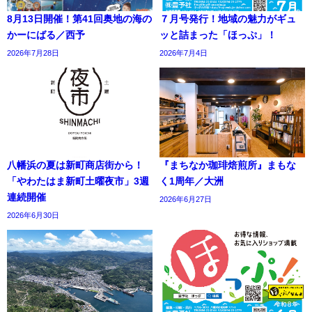
8月13日開催！第41回奥地の海の
７月号発行！地域の魅力がギュ
かーにばる／西予
ッと詰まった「ほっぷ」！
2026年7月28日
2026年7月4日
八幡浜の夏は新町商店街から！
『まちなか珈琲焙煎所』まもな
「やわたはま新町土曜夜市」3週
く1周年／大洲
連続開催
2026年6月27日
2026年6月30日