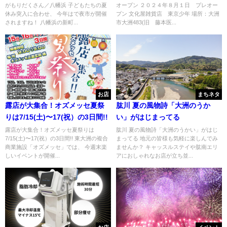
がもりだくさん／八幡浜 子どもたちの夏
オープン ２０２４年８月１日 プレオー
休み突入に合わせ、 今年はで夜市が開催
プン 文化屋雑貨店 東京少年 場所：大洲
されますね！ 八幡浜の新町...
市大洲483(旧 藤本医...
お店
まちネタ
露店が大集合！オズメッセ夏祭
肱川 夏の風物詩「大洲のうか
りは7/15(土)〜17(祝）の3日間!!
い」がはじまってる
露店が大集合！オズメッセ夏祭りは
肱川 夏の風物詩「大洲のうかい」がはじ
7/15(土)〜17(祝）の3日間!! 東大洲の複合
まってる 地元の皆様も気軽に楽しんでみ
商業施設「オズメッセ」では、 今週末楽
ませんか？ キャッスルステイや肱南エリ
しいイベントが開催...
アにおしゃれなお店が立ち並...