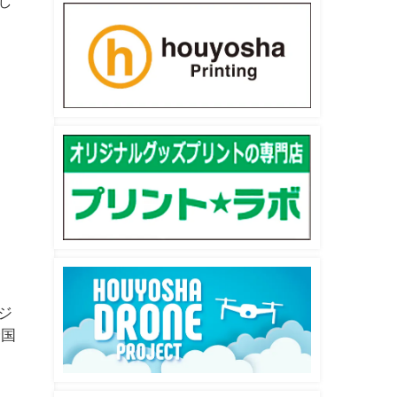
し
ジ
全国