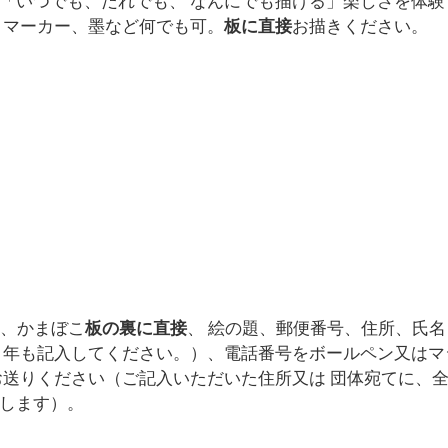
「いつでも、だれでも、 なんにでも描ける」楽しさを体験
、マーカー、墨など何でも可。
板に直接
お描きください。
と、かまぼこ
板の裏に直接
、 絵の題、郵便番号、住所、氏名
 年も記入してください。）、電話番号をボールペン又はマ
お送りください（ご記入いただいた住所又は 団体宛てに、
します）。