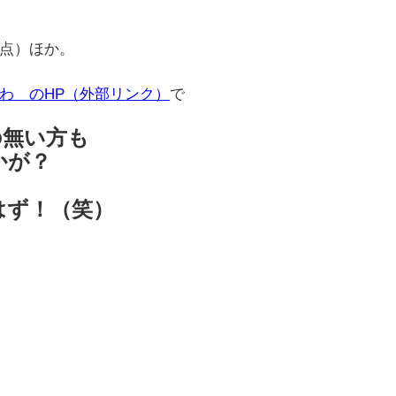
点）ほか。
わ のHP（外部リンク）
で
の無い方も
かが？
はず！（笑）