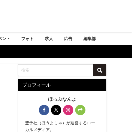
ベント
フォト
求人
広告
編集部
プロフィール
ほっぷなんよ
豊予社（ほうよしゃ）が運営するロー
カルメディア。