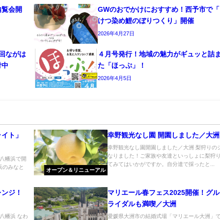
内覧会開
GWのおでかけにおすすめ！西予市で「
けつ染め鯉のぼりつくり」開催
2026年4月27日
回ながは
４月号発行！地域の魅力がギュッと詰
付中
た「ほっぷ」！
2026年4月5日
ライト」
幸野観光なし園 開園しました／大洲
幸野観光なし園開園しました／大洲 梨狩りの
なりました！ご家族や友達といっしょに梨狩
八幡浜で開
てみてはいかがですか。自分達で採ったと...
浜のみなと
オープン＆リニューアル
レンジ！
マリエール春フェス2025開催！グ
ライダルも満喫／大洲
八幡浜 なわ
愛媛県大洲市の結婚式場「マリエール大洲」