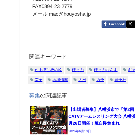
FAX0894-23-2779
メール mac@houyosha.jp
Facebook
関連キーワード
かまぼこ板の絵
ほっぷ
ほっぷなんよ
ギ
南予
地域情報
大洲
西予
豊予社
募集
の関連記事
【出場者募集】八幡浜市で「第2回
CATVアームレスリング大会 八幡
月26日開催！腕自慢集まれ
2026年6月19日