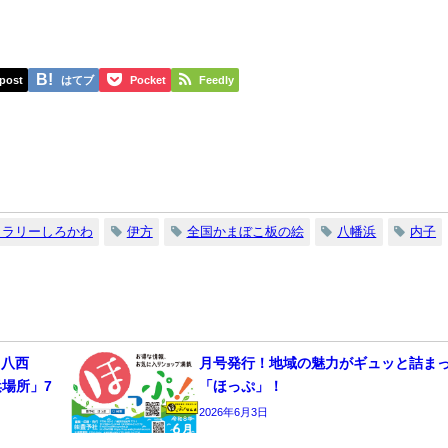
post
はてブ
Pocket
Feedly
ャラリーしろかわ
伊方
全国かまぼこ板の絵
八幡浜
内子
 八西
月号発行！地域の魅力がギュッと詰ま
浜場所」7
「ほっぷ」！
2026年6月3日