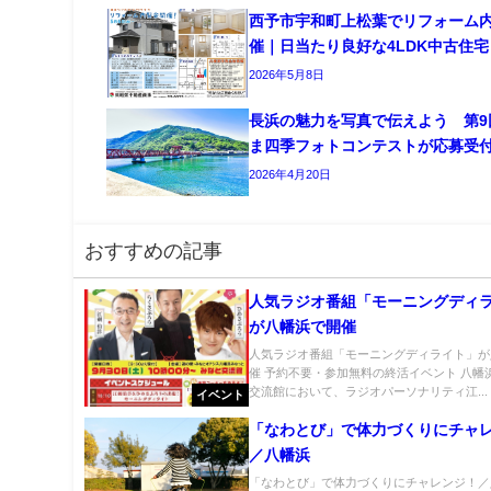
西予市宇和町上松葉でリフォーム
催｜日当たり良好な4LDK中古住宅
2026年5月8日
長浜の魅力を写真で伝えよう 第9
ま四季フォトコンテストが応募受
2026年4月20日
おすすめの記事
人気ラジオ番組「モーニングディ
が八幡浜で開催
人気ラジオ番組「モーニングディライト」が
催 予約不要・参加無料の終活イベント 八幡
交流館において、ラジオパーソナリティ江...
イベント
「なわとび」で体力づくりにチャ
／八幡浜
「なわとび」で体力づくりにチャレンジ！／