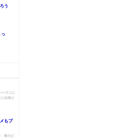
ろう
まっ
シーズンに
りに出掛け
ルメもブ
で、春のビ