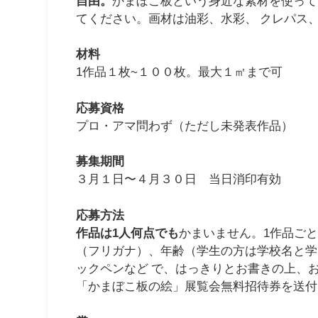
自由。
かまぼこ板という身近な素材を使って
てください。画材は油彩、水彩、 クレパス
材料
1作品１枚~１００枚。最大１㎡まで可
応募資格
プロ・アマ問わず（ただし未発表作品）
募集期間
３月１日〜４月３０日 当日消印有効
応募方法
作品は1人何点でも
かまいません。1作品ご
（フリガナ）、年齢（学生の方は学校名と学
ックペンなど で、はっきりとお書きの上、
「かまぼこ板の絵」展覧会無料招待券を送付