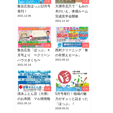
広告
広告
集合広告ほっぷ12月号
大洲市北只で「もみの
発刊！
木のいえ」体感ルーム
2021.12.06
完成見学会開催
2021.12.16
広告
広告
集合広告「ほっぷ」４
西村クリーニング「春
月号より 〜クリーン
の衣替えセール」
ハウスきくち〜
2021.05.13
2021.02.14
広告
広告
清水ふとん店（大洲）
5月号発行！地域の魅
のお布団 マル得情報
力がギュッと詰まった
2021.05.13
「ほっぷ」！
2026.05.01