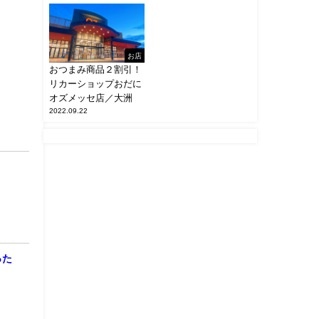
お店
おつまみ商品２割引！
リカーショップおだに
オズメッセ店／大洲
2022.09.22
った