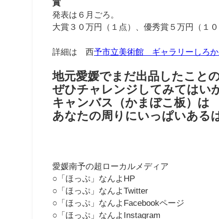
賞
発表は６月ごろ。
大賞３０万円（１点）、優秀賞５万円（１０
詳細は 西
予市立美術館 ギャラリーしろか
地元愛媛でまだ出品したこと
ぜひチャレンジしてみてはい
キャンバス（かまぼこ板）は
あなたの周りにいっぱいある
愛媛南予の超ローカルメディア
○「ほっぷ」なんよHP
○「ほっぷ」なんよTwitter
○「ほっぷ」なんよFacebookページ
○「ほっぷ」なんよInstagram