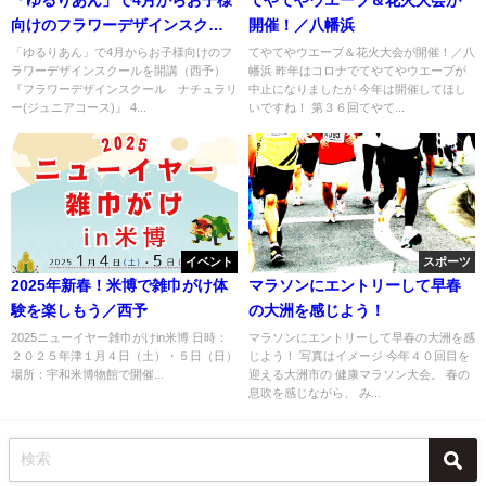
向けのフラワーデザインスクー
開催！／八幡浜
ルを開講（西予）
「ゆるりあん」で4月からお子様向けのフ
てやてやウエーブ＆花火大会が開催！／八
ラワーデザインスクールを開講（西予）
幡浜 昨年はコロナでてやてやウエーブが
『フラワーデザインスクール ナチュラリ
中止になりましたが 今年は開催してほし
ー(ジュニアコース)』 4...
いですね！ 第３６回てやて...
イベント
スポーツ
2025年新春！米博で雑巾がけ体
マラソンにエントリーして早春
験を楽しもう／西予
の大洲を感じよう！
2025ニューイヤー雑巾がけin米博 日時：
マラソンにエントリーして早春の大洲を感
２０２５年津１月４日（土）・５日（日）
じよう！ 写真はイメージ 今年４０回目を
場所：宇和米博物館で開催...
迎える大洲市の 健康マラソン大会。 春の
息吹を感じながら、 み...