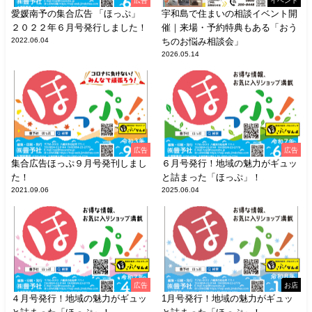
広告
イベント
愛媛南予の集合広告 「ほっぷ」
宇和島で住まいの相談イベント開
２０２２年６月号発行しました！
催｜来場・予約特典もある「おう
2022.06.04
ちのお悩み相談会」
2026.05.14
広告
広告
集合広告ほっぷ９月号発刊しまし
６月号発行！地域の魅力がギュッ
た！
と詰まった「ほっぷ」！
2021.09.06
2025.06.04
広告
お店
４月号発行！地域の魅力がギュッ
1月号発行！地域の魅力がギュッ