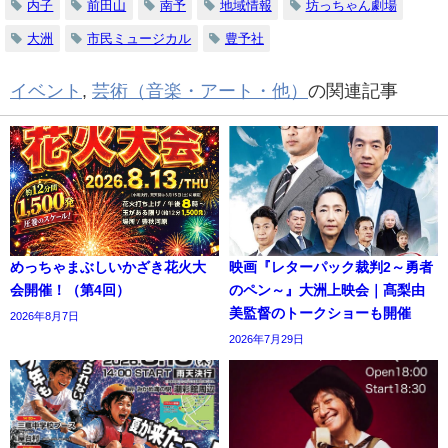
内子
前田山
南予
地域情報
坊っちゃん劇場
大洲
市民ミュージカル
豊予社
イベント
,
芸術（音楽・アート・他）
の関連記事
めっちゃまぶしいかざき花火大
映画『レターパック裁判2～勇者
会開催！（第4回）
のペン～』大洲上映会｜髙梨由
美監督のトークショーも開催
2026年8月7日
2026年7月29日