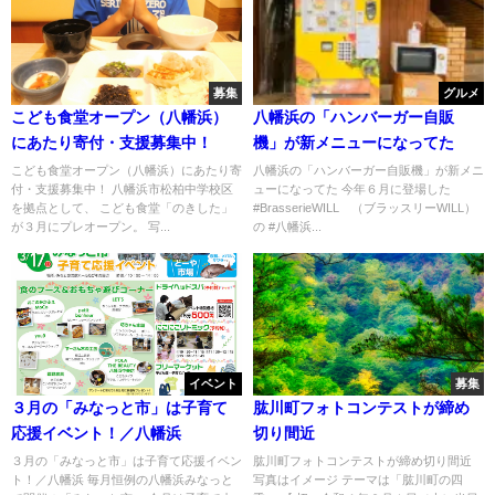
募集
グルメ
こども食堂オープン（八幡浜）
八幡浜の「ハンバーガー自販
にあたり寄付・支援募集中！
機」が新メニューになってた
こども食堂オープン（八幡浜）にあたり寄
八幡浜の「ハンバーガー自販機」が新メニ
付・支援募集中！ 八幡浜市松柏中学校区
ューになってた 今年６月に登場した
を拠点として、 こども食堂「のきした」
#BrasserieWILL （ブラッスリーWILL）
が３月にプレオープン。 写...
の #八幡浜...
イベント
募集
３月の「みなっと市」は子育て
肱川町フォトコンテストが締め
応援イベント！／八幡浜
切り間近
３月の「みなっと市」は子育て応援イベン
肱川町フォトコンテストが締め切り間近
ト！／八幡浜 毎月恒例の八幡浜みなっと
写真はイメージ テーマは「肱川町の四