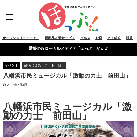
オープン＆リニューアル
新商品＆新サービス
グルメ
お店
ヒト紹介
話題
愛媛の超ローカルメディア「ほっぷ」なんよ
イベント
芸術（音楽・アート・他）
八幡浜市民ミュージカル「激動の力士 前田山」
2023年7月4日
八幡浜市民ミュージカル「激
動の力士 前田山」