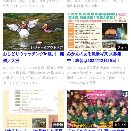
で開催の「みなっと市」 今月は子育て中
季」 〆 切：令和４年２月１日（火）当日
の方にうれしいコンテンツが...
消印有効 作 品：令和3...
レジャー＆アウトドア
フォト
おしどりウォッチングin肱川 開
みかんのある風景写真 大募集
催／大洲
中！締切は2024年2月29日！
おしどりウォッチングin肱川 開催／大洲
みかんのある風景写真 大募集中！締切は
オシドリ飛来数の回復と増加への取り組み
2024年2月29日！ JAにしうわ女性部八
に繋げることを目的として 開催されてい
幡浜 フレッシュレンジ＆広報部 では
る「おしどりウォッチン...
「みかんのある風景...
未分類
まちネタ
「ゆるりあん」で4月からお子様
てやてやウエーブ＆花火大会が