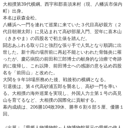
大相撲第39代横綱。西宇和郡喜須来村（現、八幡浜市保内
町）出身。
本名は萩森金松。
八幡浜へ一門を連れて巡業に来ていた３代目高砂親方（２
代目朝潮太郎）に見込まれて高砂部屋入門、翌年に喜木山
（ききやま）の四股名で初土俵を踏んだ。
闘志あふれる取り口と強烈な張り手で人気となり順調に出
世した。新十両の場所前に再起不能といわれた骨髄炎に罹
ったが、慶応病院の前田和三郎博士の献身的な治療で奇跡
的に復帰し、これ以降、前田博士への感謝の意を込め四股
名を「前田山」と改めた。
大関を９年18場所務めた後、戦後初の横綱となる。
引退後は、第４代高砂浦五郎を襲名し、高砂一門を率い
る。大相撲の海外巡業を実現し、外国人力士第１号の高見
山を育てるなど、大相撲の国際化に貢献する。
幕内成績は、206勝104敗39休、勝率６割６部５厘、優勝１
回。
（出展：『愛媛人物博物館～人物博物館展示の愛媛の偉人