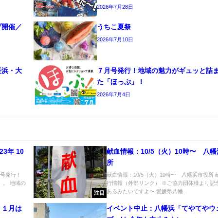
2026年7月28日
ブ開催／
うちこ夏祭
2026年7月10日
長浜・大
７月号発行！地域の魅力がギュッと詰
た「ほっぷ」！
2026年7月4日
3年 10
献血情報：10/5（火）10時〜 八
所
月号発行！
献血情報：10/5（火）10時〜 八幡浜市役所
」。 地域の
行情報（外部リンク） ※ご協力団体様より記
あるみたいですよ〜 愛媛県八幡...
注目
、１月は
イベント中止：八幡浜「てやてやウ