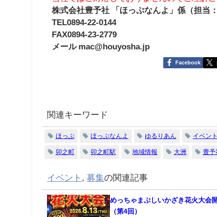
株式会社豊予社 「ほっぷなんよ」係（担当
TEL0894-22-0144
FAX0894-23-2779
メール mac@houyosha.jp
Facebook
関連キーワード
ほっぷ
ほっぷなんよ
ゆるりあん
イベン
卯之町
卯之町駅
地域情報
大洲
豊予
イベント
,
募集
の関連記事
めっちゃまぶしいかざき花火大会
（第4回）