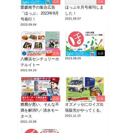
広告
広告
愛媛南予の集合広告
ほっぷ６月号発刊しま
「ほっぷ」 2023年9月
した！
号発行！
2021.06.07
2023.09.04
広告
お店
八幡浜センチュリーホ
2023.08.05
テルイトー
2021.04.23
広告
広告
燃費が悪い、そんな不
オズメッセにロイズ出
満を解消!!／ 清水モー
張販売がやってくる。
タース
2021.11.15
2021.10.06