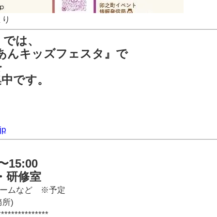
より
 では、
りあんキッズフェスタ』で
を
集中です。
jp
〜15:00
・研修室
ームなど ※予定
所)
***************