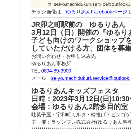
チラシ画像は
ゆるりあんFacebookページ
JR卯之町駅前の ゆるりあん
3月12日（日）開催の『ゆる
子ども向けのワークショップ
していただける方、団体を募
お問い合わせ・お申し込み先
ゆるりあん事務所
TEL
0894-89-3900
メール
seiyo.machidukuri.service@outlook.
ゆるりあんキッズフェスタ
日時：2023年3月12日(日)10:30
会場：ゆるりあん2階多目的室
駄菓子屋・宇和町カルタ・輪投げ・ビンゴゲ
主 催
：
ラソンブレ株式会社(ゆるりあん事務
************************************************