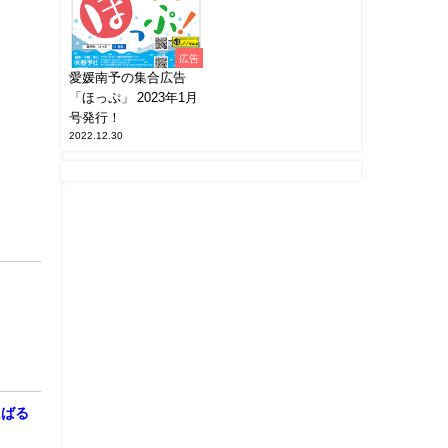
広告
愛媛南予の集合広告
「ほっぷ」 2023年1月
号発行！
2022.12.30
にばる