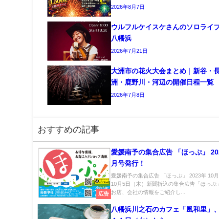
2026年8月7日
ウルフルケイスケさんのソロライ
八幡浜
2026年7月21日
大洲市の花火大会まとめ｜新谷・
洲・鹿野川・河辺の開催日程一覧
2026年7月8日
おすすめの記事
愛媛南予の集合広告 「ほっぷ」 202
月号発行！
愛媛南予の集合広告 「ほっぷ」 2023年 10
10月5日（木）新聞折込の集合広告「ほっぷ
お店、会社の情報をご紹介し...
広告
八幡浜川之石のカフェ「風和里」