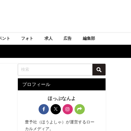
ベント
フォト
求人
広告
編集部
プロフィール
ほっぷなんよ
豊予社（ほうよしゃ）が運営するロー
カルメディア。