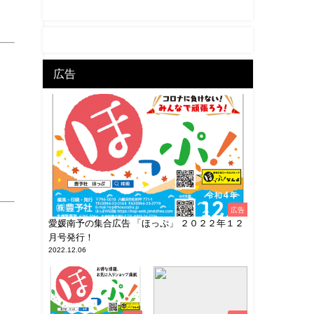
広告
広告
愛媛南予の集合広告 「ほっぷ」 ２０２２年１２
月号発行！
2022.12.06