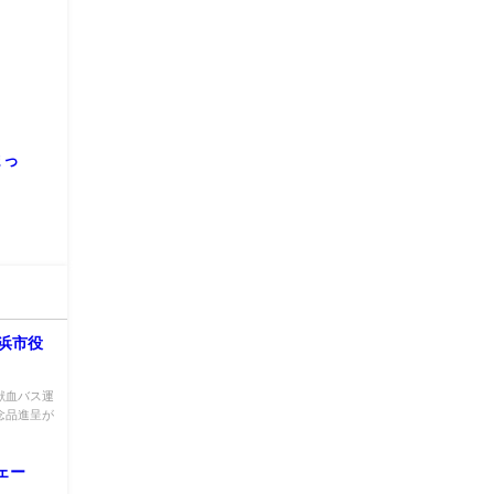
まっ
幡浜市役
 献血バス運
念品進呈が
ェー