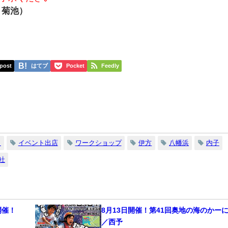
：菊池）
post
はてブ
Pocket
Feedly
ト
イベント出店
ワークショップ
伊方
八幡浜
内子
社
開催！
8月13日開催！第41回奥地の海のかー
／西予