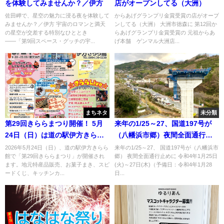
を体験してみませんか？／伊方
店がオープンしてる（大洲）
佐田岬で、星空の魅力に浸る夜を体験して
からあげグランプリ金賞受賞の店がオープ
みませんか？／伊方 宇宙のロマンと満天
ンしてる（大洲） 大洲市徳森に 第12回か
の星空が交差する特別なひととき
らあげグランプリ金賞受賞の 元祖からあ
――「第9回スペース・グッチの宇...
げ本舗 ゲンマル大洲店...
まちネタ
未分類
第29回きららまつり開催！ 5月
来年の1/25～27、国道197号が
24日（日）は道の駅伊方きらら
（八幡浜市郷）夜間全面通行止
館へ
めに
2026年5月24日（日）、道の駅伊方きらら
来年の1/25～27、 国道197号が（八幡浜市
館で「第29回きららまつり」が開催され
郷） 夜間全面通行止めに 令和4年1月25日
ます。地元特産品販売、お菓子まき、スピ
(火)～27日(木)（予備日：令和4年1月28
ードくじ、キッチンカ...
日...