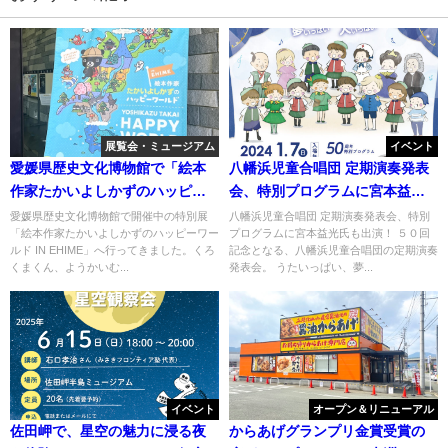
展覧会・ミュージアム
イベント
愛媛県歴史文化博物館で「絵本
八幡浜児童合唱団 定期演奏発表
作家たかいよしかずのハッピー
会、特別プログラムに宮本益光
ワールド IN EHIME」開催中
氏も出演！
愛媛県歴史文化博物館で開催中の特別展
八幡浜児童合唱団 定期演奏発表会、特別
「絵本作家たかいよしかずのハッピーワー
プログラムに宮本益光氏も出演！ ５０回
ルド IN EHIME」へ行ってきました。くろ
記念となる、八幡浜児童合唱団の定期演奏
くまくん、ようかいむ...
発表会。 うたいっぱい、夢...
イベント
オープン＆リニューアル
佐田岬で、星空の魅力に浸る夜
からあげグランプリ金賞受賞の