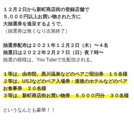
１２月２日から新町商店街の登録店舗で
５,０００円以上お買い物された方に
大抽選券を進呈するようで、
（抽選券は無くなり次第終了）
抽選券配布は２０２１年１２月２日（木）〜４名
抽選日は２０２２年２月２７日（日）夜７時〜
抽選の模様は、You Tubeで生配信される。
１等は、由布院、黒川温泉などのペアご宿泊券 １５名様
２等は、USJなどのペア入場券・道後のホテルなどのペア
お食事券 ２０名様
３等は、新町商店街お買い物券 ５,０００円分 ３０名様
というなんとも豪華！！