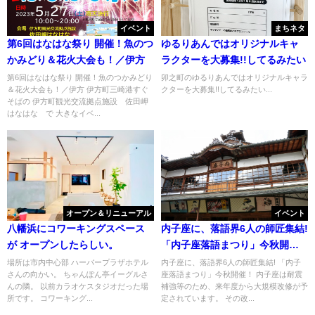
イベント
まちネタ
第6回はなはな祭り 開催！魚のつ
ゆるりあんではオリジナルキャ
かみどり＆花火大会も！／伊方
ラクターを大募集!!してるみたい
第6回はなはな祭り 開催！魚のつかみどり
卯之町のゆるりあんではオリジナルキャラ
＆花火大会も！／伊方 伊方町三崎港すぐ
クターを大募集!!してるみたい...
そばの 伊方町観光交流拠点施設 佐田岬
はなはな で 大きなイベ...
オープン＆リニューアル
イベント
八幡浜にコワーキングスペース
内子座に、落語界6人の師匠集結!
が オープンしたらしい。
「内子座落語まつり」今秋開
催！
場所は市内中心部 ハーバープラザホテル
内子座に、落語界6人の師匠集結! 「内子
さんの向かい。 ちゃんぽん亭イーグルさ
座落語まつり」今秋開催！ 内子座は耐震
んの隣。 以前カラオケスタジオだった場
補強等のため、来年度から大規模改修が予
所です。 コワーキング...
定されています。 その改...