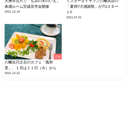
大洲市北只で「もみの木のいえ」
ミスタータイヤマン八幡浜店の
体感ルーム完成見学会開催
「夏得!!大感謝祭」が7/1スター
2021.12.16
ト!!
2021.07.01
広告
八幡浜川之石のカフェ「風和
里」、１月は１１日（火）から
2021.12.22