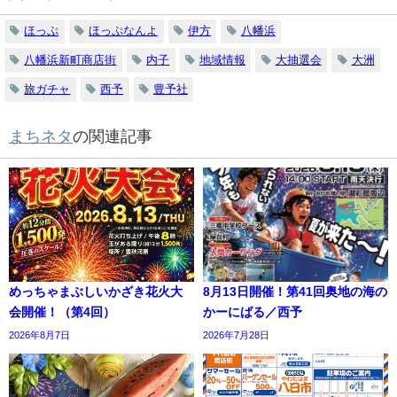
ほっぷ
ほっぷなんよ
伊方
八幡浜
八幡浜新町商店街
内子
地域情報
大抽選会
大洲
旅ガチャ
西予
豊予社
まちネタ
の関連記事
めっちゃまぶしいかざき花火大
8月13日開催！第41回奥地の海の
会開催！（第4回）
かーにばる／西予
2026年8月7日
2026年7月28日