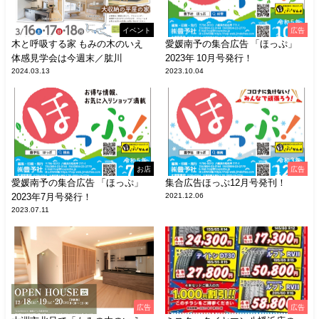
イベント
広告
木と呼吸する家 もみの木のいえ
愛媛南予の集合広告 「ほっぷ」
体感見学会は今週末／肱川
2023年 10月号発行！
2024.03.13
2023.10.04
お店
広告
愛媛南予の集合広告 「ほっぷ」
集合広告ほっぷ12月号発刊！
2023年7月号発行！
2021.12.06
2023.07.11
広告
広告