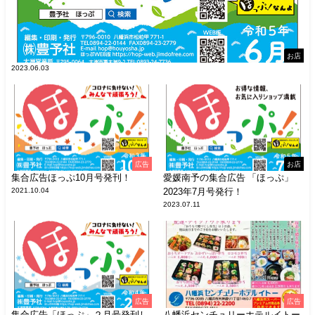
お店
2023.06.03
広告
お店
集合広告ほっぷ10月号発刊！
愛媛南予の集合広告 「ほっぷ」
2021.10.04
2023年7月号発行！
2023.07.11
広告
広告
集合広告「ほっぷ」２月号発刊し
八幡浜センチュリーホテルイトー