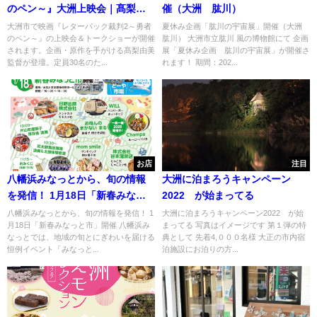
のペン～』大洲上映会｜髙梨由
催（大洲 肱川）
美監督のトークショーも開催
大洲市で映画『レターパック裁判2～勇者
夏休み企画「肱川の宇宙展」開催（大洲
のペン～』の上映会＆トークショーが開催
肱川） 大洲市立肱川 風の博物館にて 企画
されます。企画・原作を手がける髙梨由美
展「夏休み企画 肱川の宇宙展」が開催さ
監督が登壇。定員30名のた...
れます！ 期間：202...
お店
注目
八幡浜みなっとから、旬の情報
大洲に泊まろうキャンペーン
を発信！ 1月18日「新春みなっ
2022 が始まってる
と市」開催
八幡浜みなっとから、旬の情報を発信！ 1
大洲に泊まろうキャンペーン2022 が始
月18日「新春みなっと市」開催 八幡浜み
まってる 写真はイメージです 第１弾の特
なっとでは、地域の旬とにぎわいを届ける
典として 先着4,０００名様 大正の市内宿
恒例イベント「みなっと...
泊施設にお泊りの方...