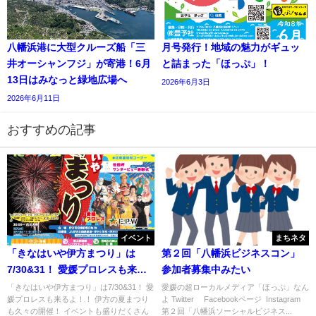
八幡浜港に大型クルーズ船「三
月号発行！地域の魅力がギュッ
井オーシャンフジ」が寄港！6月
と詰まった「ほっぷ」！
13日はみなっと緑地広場へ
2026年6月3日
2026年6月11日
おすすめの記事
イベント
まちネタ
「きなはいや伊方まつり」は
第２回「八幡浜ビジネスコン」
7/30&31！ 愛媛プロレスも来る
参加者募集中みたい
よ！！
「きなはいや伊方まつり」は7/30&31！ 愛
愛媛の超ローカルメディア「ほっぷ」なん
媛プロレスも来るよ！！ 伊方の夏まつり
よ Twitter Facebookページ Instagram
も久々の開催！ イベントも盛りだくさん
第２回「八幡浜ソーシャルビジネス...