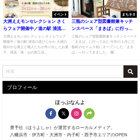
イベント
まちネタ
大洲ええモンセレクション さく
三瓶のシェア型図書館兼キッチ
らフェア開催中／道の駅 清流の
ンスペース「まきば」に行って
里ひじかわ
みた
大洲ええモンセレクション さくらフェア
三瓶のシェア型図書館兼キッチンスペース
開催中／道の駅 清流の里ひじかわ 大洲の
「まきば」に行ってみた 今年の３月に三
穏やかな風土と職人たちが作り出したお菓
瓶町のセイムス前にオープンした「まき
子、清流・海・山の加工品...
ば」へ行ってきました。 棚...
プロフィール
ほっぷなんよ
豊予社（ほうよしゃ）が運営するローカルメディア。
八幡浜市・伊方町・大洲市・内子町・西予市エリアのOPEN