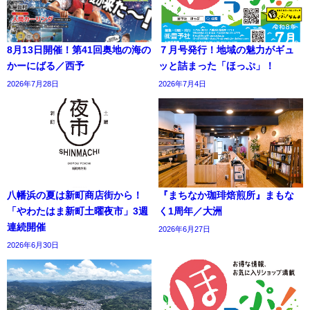
8月13日開催！第41回奥地の海の
７月号発行！地域の魅力がギュ
かーにばる／西予
ッと詰まった「ほっぷ」！
2026年7月28日
2026年7月4日
八幡浜の夏は新町商店街から！
『まちなか珈琲焙煎所』まもな
「やわたはま新町土曜夜市」3週
く1周年／大洲
連続開催
2026年6月27日
2026年6月30日