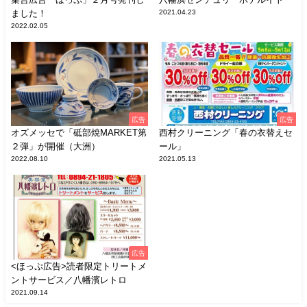
ました！
2021.04.23
2022.02.05
広告
広告
オズメッセで「砥部焼MARKET第
西村クリーニング「春の衣替えセ
２弾」が開催（大洲）
ール」
2022.08.10
2021.05.13
広告
<ほっぷ広告>読者限定トリートメ
ントサービス／八幡濱レトロ
2021.09.14