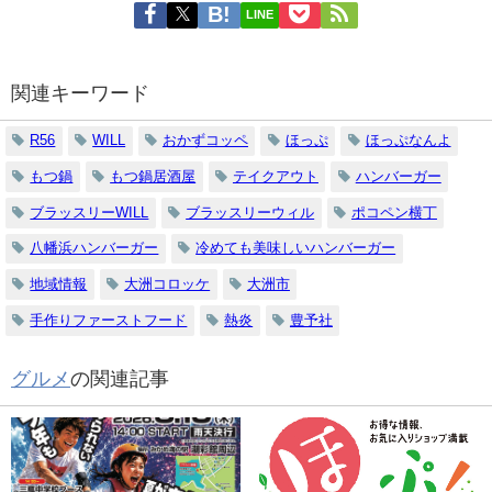
LINE
関連キーワード
R56
WILL
おかずコッペ
ほっぷ
ほっぷなんよ
もつ鍋
もつ鍋居酒屋
テイクアウト
ハンバーガー
ブラッスリーWILL
ブラッスリーウィル
ポコペン横丁
八幡浜ハンバーガー
冷めても美味しいハンバーガー
地域情報
大洲コロッケ
大洲市
手作りファーストフード
熱炎
豊予社
グルメ
の関連記事