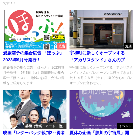
です！！ ...
広告
お店
愛媛南予の集合広告 「ほっぷ」
宇和町に新しくオープンする
2023年9月号発行！
「アカリスタンド」さんのプレ
オープンに行ってきました！
愛媛南予の集合広告 「ほっぷ」 2023年9
宇和町に新しくオープンする「アカリスタ
月号発行！ 9月5日（火）新聞折込の集合
ンド」さんのプレオープンに行ってきまし
広告「ほっぷ」。 地域のお店、会社の情
た！ ４月２６日（土）、10:00からのプレ
報をご紹介してます...
オープンに合わせて、...
芸術（音楽・アート・他）
イベント
映画『レターパック裁判2～勇者
夏休み企画「肱川の宇宙展」開