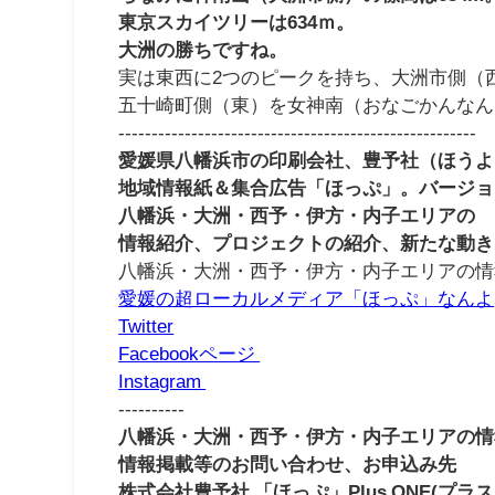
東京スカイツリーは634ｍ。
大洲の勝ちですね。
実は東西に2つのピークを持ち、大洲市側（西
五十崎町側（東）を女神南（おなごかんなん
------------------------------------------------------
愛媛県八幡浜市の印刷会社、豊予社（ほうよ
地域情報紙＆集合広告「ほっぷ」。バージョ
八幡浜・大洲・西予・伊方・内子エリアの
情報紹介、プロジェクトの紹介、新たな動き
八幡浜・大洲・西予・伊方・内子エリアの情
愛媛の超ローカルメディア「ほっぷ」なんよ
Twitter
Facebookページ
Instagram
----------
八幡浜・大洲・西予・伊方・内子エリアの情
情報掲載等のお問い合わせ、お申込み先
株式会社豊予社 「ほっぷ」Plus ONE(プラ