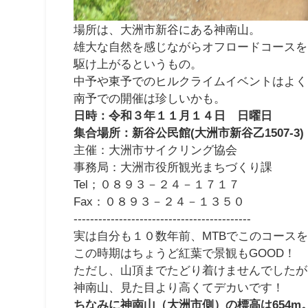
場所は、大洲市新谷にある神南山。
雄大な自然を感じながらオフロードコースを
駆け上がるというもの。
中予や東予でのヒルクライムイベントはよく
南予での開催は珍しいかも。
日時：令和３年１１月１４日 日曜日
集合場所：新谷公民館(大洲市新谷乙1507-3)
主催：
大洲市サイクリング協会
事務局：大洲市役所観光まちづくり課
Tel；０８９３－２４－１７１７
Fax：０８９３－２４－１３５０
-------------------------------------------
実は自分も１０数年前、MTBでこのコース
この時期はちょうど紅葉で景観もGOOD！
ただし、山頂までたどり着けませんでしたが
神南山、見た目より高くてデカいです！
ちなみに神南山（大洲市側）の標高は654m