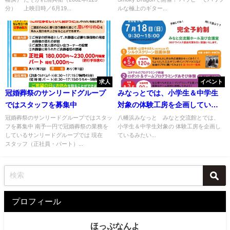
分） 上映日時／6月19...
ルな極上のギター...
求人
イベント
冠婚葬祭のサンリードグループ
みなっとでは、小学生＆中学生
ではスタッフを募集中
対象の体験工房を企画している
みたい
冠婚葬祭のサンリードグループではスタッ
八幡浜みなっと みなと交流館とでは、
フを募集中 南予一円で冠婚葬祭の業務を
小学生＆中学生対象の 体験工房を企画し
しているサンリードグループでは 現在
ているみたい...
スタッフ（正社員・パート）...
プロフィール
ほっぷなんよ