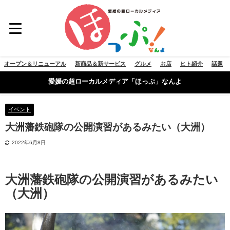
オープン＆リニューアル
新商品＆新サービス
グルメ
お店
ヒト紹介
話題
愛媛の超ローカルメディア「ほっぷ」なんよ
イベント
大洲藩鉄砲隊の公開演習があるみたい（大洲）
2022年6月8日
大洲藩鉄砲隊の公開演習があるみたい
（大洲）