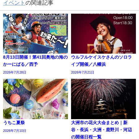
イベント
の関連記事
8月13日開催！第41回奥地の海の
ウルフルケイスケさんのソロラ
かーにばる／西予
イブ開催／八幡浜
2026年7月28日
2026年7月21日
うちこ夏祭
大洲市の花火大会まとめ｜新
谷・長浜・大洲・鹿野川・河辺
2026年7月10日
の開催日程一覧