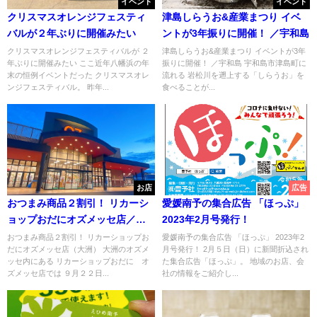
イベント
イベント
クリスマスオレンジフェスティ
津島しらうお&産業まつり イベ
バルが２年ぶりに開催みたい
ントが3年振りに開催！ ／宇和島
クリスマスオレンジフェスティバルが ２
津島しらうお&産業まつり イベントが3年
年ぶりに開催みたい ここ近年八幡浜の年
振りに開催！ ／宇和島 宇和島市津島町に
末の恒例イベントだった クリスマスオレ
流れる 岩松川を遡上する「しらうお」を
ンジフェスティバル。 昨年...
食べることが...
お店
広告
おつまみ商品２割引！ リカーシ
愛媛南予の集合広告 「ほっぷ」
ョップおだにオズメッセ店／大
2023年2月号発行！
洲
おつまみ商品２割引！ リカーショップお
愛媛南予の集合広告 「ほっぷ」 2023年2
だにオズメッセ店（大洲） 大洲のオズメ
月号発行！ 2月５日（日）に新聞折込され
ッセ内にある リカーショップおだに オ
た集合広告「ほっぷ」。 地域のお店、会
ズメッセ店では ９月２２日...
社の情報をご紹介し...