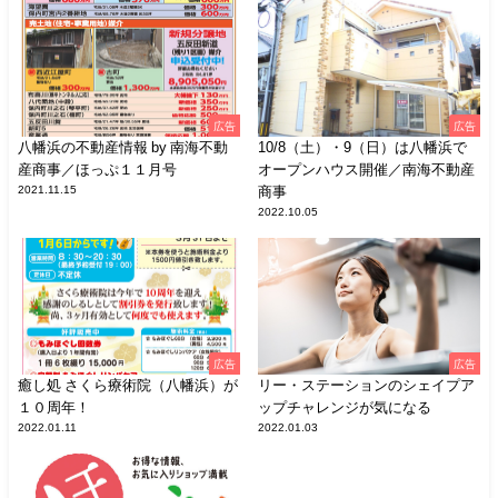
広告
広告
八幡浜の不動産情報 by 南海不動
10/8（土）・9（日）は八幡浜で
産商事／ほっぷ１１月号
オープンハウス開催／南海不動産
2021.11.15
商事
2022.10.05
広告
広告
癒し処 さくら療術院（八幡浜）が
リー・ステーションのシェイプア
１０周年！
ップチャレンジが気になる
2022.01.11
2022.01.03