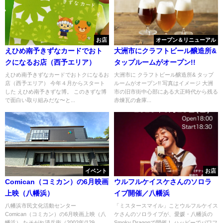
お店
オープン＆リニューアル
えひめ南予きずなカードでおト
大洲市にクラフトビール醸造所&
クになるお店（西予エリア）
タップルームがオープン!!
えひめ南予きずなカードでおトクになるお
大洲市に クラフトビール醸造所& タップ
店（西予エリア） 今年４月からスタート
ルームがオープン!! 写真はイメージ 大洲
した えひめ南予きずな博。 このきずな博
市の旧市街中心部にある大正時代から残る
で面白い取り組みだな〜と...
赤煉瓦の倉庫...
イベント
お店
Comican（コミカン）の6月映画
ウルフルケイスケさんのソロラ
上映（八幡浜）
イブ開催／八幡浜
八幡浜市民文化活動センター
「ミスタースマイル」ことウルフルケイス
Comican（コミカン）の6月映画上映（八
ケさんのソロライブが、愛媛・八幡浜の
幡浜） たそがれ清兵衛（2002年/129
Smoky Dragonで開催！ ハッピーでパワフ