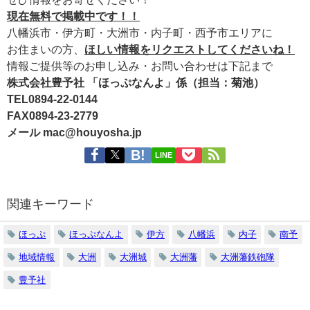
現在無料で掲載中です！！
八幡浜市・伊方町・大洲市・内子町・西予市エリアに
お住まいの方、
ほしい情報をリクエストしてくださいね！
情報ご提供等のお申し込み・お問い合わせは下記まで
株式会社豊予社 「ほっぷなんよ」係（担当：菊池）
TEL0894-22-0144
FAX0894-23-2779
メール mac@houyosha.jp
LINE
関連キーワード
ほっぷ
ほっぷなんよ
伊方
八幡浜
内子
南予
地域情報
大洲
大洲城
大洲藩
大洲藩鉄砲隊
豊予社