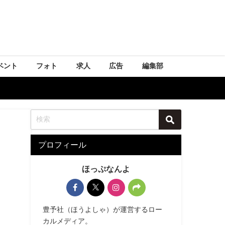
ベント
フォト
求人
広告
編集部
プロフィール
ほっぷなんよ
豊予社（ほうよしゃ）が運営するロー
カルメディア。