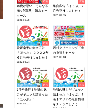
広告
広告
燃費が悪い、そんな不
集合広告「ほっぷ」７
満を解消!!／ 清水モー
月号発行しました！
タース
2021.07.05
2021.10.06
広告
広告
愛媛南予の集合広告
西村クリーニング「春
「ほっぷ」 ２０２２年
の衣替えセール」
６月号発行しました！
2021.05.13
2022.06.04
広告
広告
5月号発行！地域の魅
地域の魅力がギュッと
力がギュッと詰まった
詰まった「ほっぷ」！
「ほっぷ」！
南予エリアの最新情報
2026.05.01
をチェックしよう