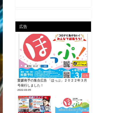
広告
広告
愛媛南予の集合広告 「ほっぷ」２０２２年３月
号発行しました！
2022.03.05