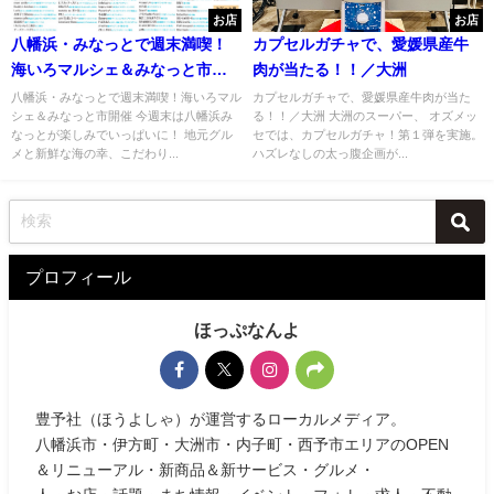
お店
お店
八幡浜・みなっとで週末満喫！
カプセルガチャで、愛媛県産牛
海いろマルシェ＆みなっと市開
肉が当たる！！／大洲
催
八幡浜・みなっとで週末満喫！海いろマル
カプセルガチャで、愛媛県産牛肉が当た
シェ＆みなっと市開催 今週末は八幡浜み
る！！／大洲 大洲のスーパー、 オズメッ
なっとが楽しみでいっぱいに！ 地元グル
セでは、カプセルガチャ！第１弾を実施。
メと新鮮な海の幸、こだわり...
ハズレなしの太っ腹企画が...
プロフィール
ほっぷなんよ
豊予社（ほうよしゃ）が運営するローカルメディア。
八幡浜市・伊方町・大洲市・内子町・西予市エリアのOPEN
＆リニューアル・新商品＆新サービス・グルメ・