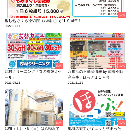
広告
癒し処 さくら療術院（八幡浜）が１０周年！
2022.01.11
広告
広告
西村クリーニング「春の衣替えセ
八幡浜の不動産情報 by 南海不動
ール」
産商事／ほっぷ１１月号
2021.05.13
2021.11.15
広告
広告
10/8（土）・9（日）は八幡浜で
地域の魅力がギュッと詰まった