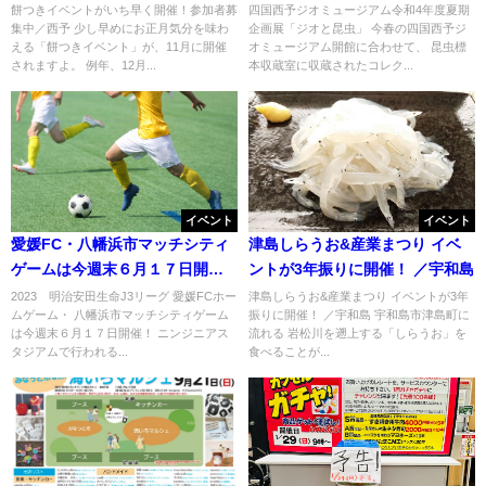
餅つきイベントがいち早く開催！参加者募
四国西予ジオミュージアム令和4年度夏期
集中／西予 少し早めにお正月気分を味わ
企画展「ジオと昆虫」 今春の四国西予ジ
える「餅つきイベント」が、11月に開催
オミュージアム開館に合わせて、 昆虫標
されますよ。 例年、12月...
本収蔵室に収蔵されたコレク...
イベント
イベント
愛媛FC・八幡浜市マッチシティ
津島しらうお&産業まつり イベ
ゲームは今週末６月１７日開
ントが3年振りに開催！ ／宇和島
催！
2023 明治安田生命J3リーグ 愛媛FCホー
津島しらうお&産業まつり イベントが3年
ムゲーム・ 八幡浜市マッチシティゲーム
振りに開催！ ／宇和島 宇和島市津島町に
は今週末６月１７日開催！ ニンジニアス
流れる 岩松川を遡上する「しらうお」を
タジアムで行われる...
食べることが...