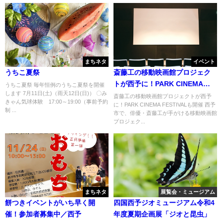
まちネタ
イベント
うちこ夏祭
斎藤工の移動映画館プロジェク
トが西予に！PARK CINEMA
うちこ夏祭 毎年恒例のうちこ夏祭を開催
します 7月11日(土)（雨天12日(日)） 〇み
FESTIVALも開催
斎藤工の移動映画館プロジェクトが西予
きゃん気球体験 17:00～19:00（事前予約
に！PARK CINEMA FESTIVALも開催 西予
制 ...
市で、俳優・斎藤工が手がける移動映画館
プロジェク...
まちネタ
展覧会・ミュージアム
餅つきイベントがいち早く開
四国西予ジオミュージアム令和4
催！参加者募集中／西予
年度夏期企画展「ジオと昆虫」