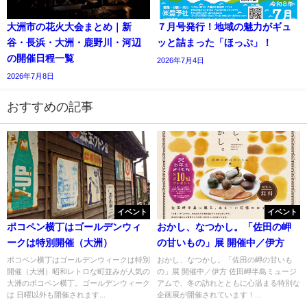
大洲市の花火大会まとめ｜新
７月号発行！地域の魅力がギュ
谷・長浜・大洲・鹿野川・河辺
ッと詰まった「ほっぷ」！
の開催日程一覧
2026年7月4日
2026年7月8日
おすすめの記事
イベント
イベント
ポコペン横丁はゴールデンウィ
おかし、なつかし。「佐田の岬
ークは特別開催（大洲）
の甘いもの」展 開催中／伊方
ポコペン横丁はゴールデンウィークは特別
おかし、なつかし。「佐田の岬の甘いも
開催（大洲）昭和レトロな町並みが人気の
の」展 開催中／伊方 佐田岬半島ミュージ
大洲のポコペン横丁。ゴールデンウィーク
アムで、冬の訪れとともに心温まる特別な
は 日曜以外も開催されます...
企画展が開催されています！...