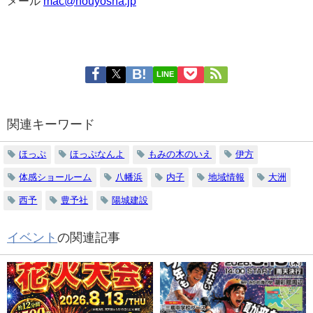
メール
mac@houyosha.jp
LINE
関連キーワード
ほっぷ
ほっぷなんよ
もみの木のいえ
伊方
体感ショールーム
八幡浜
内子
地域情報
大洲
西予
豊予社
陽城建設
イベント
の関連記事