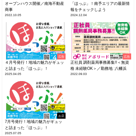
オープンハウス開催／南海不動産
「ほっぷ」！南予エリアの最新情
商事
報をチェックしよう
2022.10.05
2024.12.04
広告
広告
４月号発行！地域の魅力がギュッ
正社員 調剤薬局事務募集!!＜無資
と詰まった「ほっぷ」！
格 未経験OK＞／勤務地 :八幡浜
2025.04.05
2022.09.03
お店
7月号発行！地域の魅力がギュッ
と詰まった「ほっぷ」！
2025.07.05