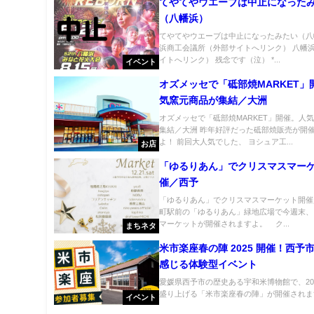
てやてやウエーブは中止になった
（八幡浜）
てやてやウエーブは中止になったみたい（八
浜商工会議所（外部サイトへリンク） 八幡
イトへリンク） 残念です（泣） *...
イベント
オズメッセで「砥部焼MARKET」
気窯元商品が集結／大洲
オズメッセで「砥部焼MARKET」開催。人
集結／大洲 昨年好評だった砥部焼販売が開
よ！ 前回大人気でした、 ヨシュア工...
お店
「ゆるりあん」でクリスマスマー
催／西予
「ゆるりあん」でクリスマスマーケット開催
町駅前の「ゆるりあん」緑地広場で今週末、
マーケットが開催されますよ。 ク...
まちネタ
米市楽座春の陣 2025 開催！西予
感じる体験型イベント
愛媛県西予市の歴史ある宇和米博物館で、20
盛り上げる「米市楽座春の陣」が開催されます
イベント