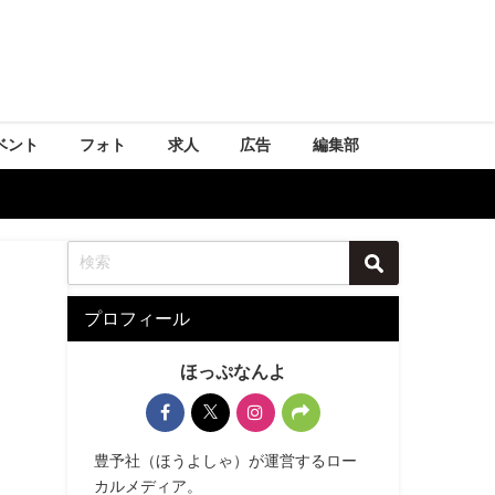
ベント
フォト
求人
広告
編集部
プロフィール
ほっぷなんよ
豊予社（ほうよしゃ）が運営するロー
カルメディア。