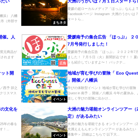
みたい
大洲のうかいは７月１日スタートら
愛媛の超ローカルメディア「ほっぷ」なんよ Twi
Facebookページ Instagram 大洲のうかい
幡浜） 八幡
タートら...
浜市（外部サ
まちネタ
開催。人
愛媛南予の集合広告 「ほっぷ」 ２
7月号発行しました！
気窯元商品が
愛媛南予の集合広告 「ほっぷ」 ２０２２年7
催されます
ました！ ７月５日（火）新聞折込です！！ 夏
トも紹介していますよ〜！ バックナ...
広告
ケット開
地域が育む学びの冒険「 Eco Quest 
」開催／八幡浜
／西予 卯之
学びの体験型イベント 地域が育む学びの冒険「 
クリスマス
Quest in 南予 」開催／八幡浜 今年の夏休み
楽しく学びの冒険に出かけ...
イベント
市の文化を
大洲の魅力堪能オンラインツアー（2
定）があるみたい
25年の春を
大洲の魅力を堪能できる オンラインツアー（2
！...
大洲ええもんオンラインツアー があるみたい 
募集中＞ 詳細はこちらで 以下大...
イベント