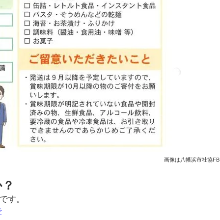
画像は八幡浜市社協F
か？
です。
で