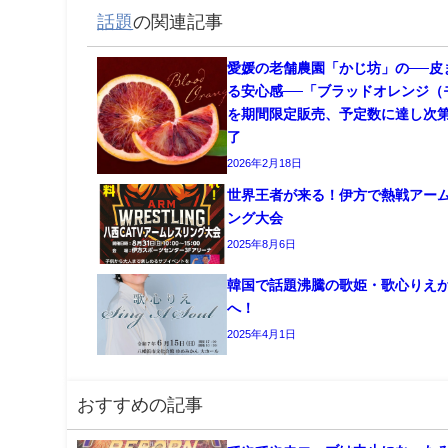
話題
の関連記事
愛媛の老舗農園「かじ坊」の──皮
る安心感──「ブラッドオレンジ（
を期間限定販売、予定数に達し次
了
2026年2月18日
世界王者が来る！伊方で熱戦アー
ング大会
2025年8月6日
韓国で話題沸騰の歌姫・歌心りえ
へ！
2025年4月1日
おすすめの記事