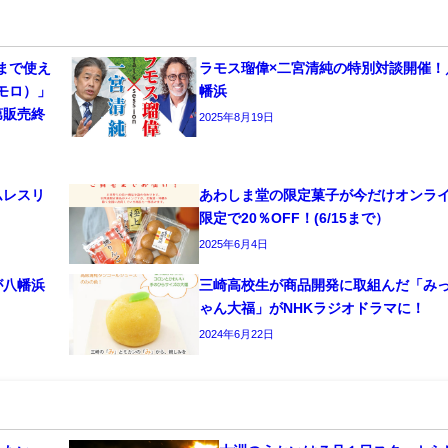
まで使え
ラモス瑠偉×二宮清純の特別対談開催！
モロ）」
幡浜
第販売終
2025年8月19日
ムレスリ
あわしま堂の限定菓子が今だけオンラ
限定で20％OFF！(6/15まで）
2025年6月4日
が八幡浜
三崎高校生が商品開発に取組んだ「み
ゃん大福」がNHKラジオドラマに！
2024年6月22日