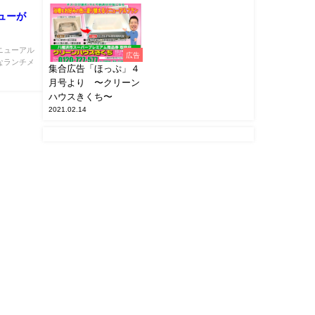
ューが
ニューアル
広告
なランチメ
集合広告「ほっぷ」４
月号より 〜クリーン
ハウスきくち〜
2021.02.14