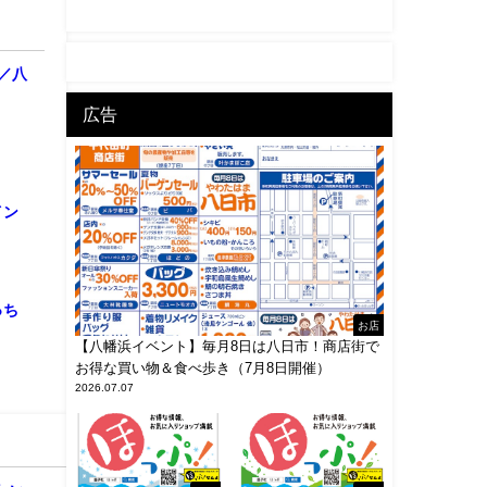
／八
広告
イン
っち
お店
【八幡浜イベント】毎月8日は八日市！商店街で
お得な買い物＆食べ歩き（7月8日開催）
2026.07.07