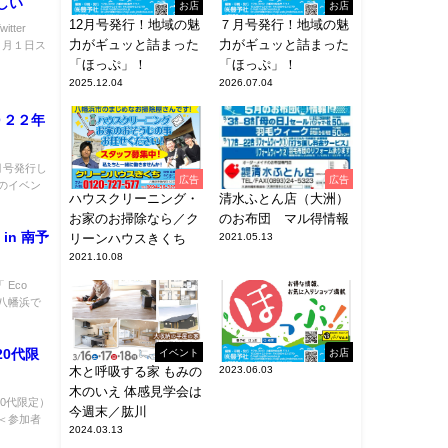
しい
お店
お店
12月号発行！地域の魅
７月号発行！地域の魅
tter
力がギュッと詰まった
力がギュッと詰まった
は７月１日ス
「ほっぷ」！
「ほっぷ」！
2025.12.04
2026.07.04
０２２年
月号発行し
広告
広告
のイベン
ハウスクリーニング・
清水ふとん店（大洲）
お家のお掃除なら／ク
のお布団 マル得情報
in 南予
リーンハウスきくち
2021.05.13
2021.10.08
Eco
、八幡浜で
0代限
イベント
お店
木と呼吸する家 もみの
2023.06.03
木のいえ 体感見学会は
0代限定）
今週末／肱川
＜参加者
2024.03.13