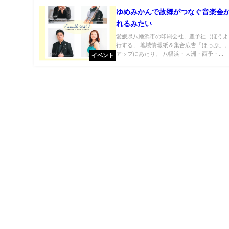
ゆめみかんで故郷がつなぐ音楽会
れるみたい
愛媛県八幡浜市の印刷会社、豊予社（ほうよ
行する、 地域情報紙＆集合広告「ほっぷ」
アップにあたり、 八幡浜・大洲・西予・...
イベント