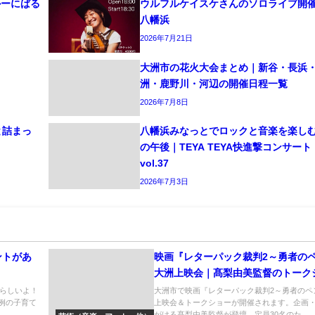
かーにばる
ウルフルケイスケさんのソロライブ開
八幡浜
2026年7月21日
大洲市の花火大会まとめ｜新谷・長浜
洲・鹿野川・河辺の開催日程一覧
2026年7月8日
と詰まっ
八幡浜みなっとでロックと音楽を楽し
の午後｜TEYA TEYA快進撃コンサート
vol.37
2026年7月3日
ントがあ
映画『レターパック裁判2～勇者の
大洲上映会｜髙梨由美監督のトーク
も開催
らしいよ！
大洲市で映画『レターパック裁判2～勇者のペ
例の子育て
上映会＆トークショーが開催されます。企画
がける髙梨由美監督が登壇。定員30名のた...