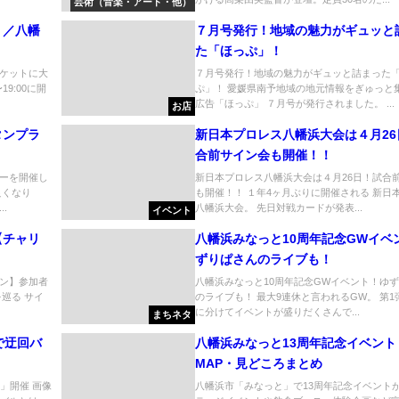
芸術（音楽・アート・他）
！／八幡
７月号発行！地域の魅力がギュッと
た「ほっぷ」！
ケットに大
７月号発行！地域の魅力がギュッと詰まった
19:00に開
ぷ」！ 愛媛県南予地域の地元情報をぎゅっと
広告「ほっぷ」 ７月号が発行されました。 ...
お店
タンプラ
新日本プロレス八幡浜大会は４月26
合前サイン会も開催！！
ーを開催し
新日本プロレス八幡浜大会は４月26日！試合
良くなり
も開催！！ １年4ヶ月ぶりに開催される 新日
.
八幡浜大会。 先日対戦カードが発表...
イベント
【チャリ
八幡浜みなっと10周年記念GWイベ
ずりぱさんのライブも！
ン】参加者
八幡浜みなっと10周年記念GWイベント！ゆ
巡る サイ
のライブも！ 最大9連休と言われるGW。 第1
に分けてイベントが盛りだくさんで...
まちネタ
で迂回バ
八幡浜みなっと13周年記念イベント
MAP・見どころまとめ
」開催 画像
八幡浜市「みなっと」で13周年記念イベント