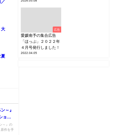
2026.05.08
催／
・大
広告
愛媛南予の集合広告
「ほっぷ」２０２２年
４月号発行しました！
2022.04.05
む夏
ペン～』
ショー
ン～』の
・原作を手