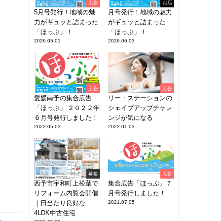
広告
お店
5月号発行！地域の魅
月号発行！地域の魅力
力がギュッと詰まった
がギュッと詰まった
「ほっぷ」！
「ほっぷ」！
2026.05.01
2026.06.03
広告
広告
愛媛南予の集合広告
リー・ステーションの
「ほっぷ」 ２０２２年
シェイプアップチャレ
６月号発行しました！
ンジが気になる
2022.05.03
2022.01.03
募集
広告
西予市宇和町上松葉で
集合広告「ほっぷ」７
リフォーム内覧会開催
月号発行しました！
｜日当たり良好な
2021.07.05
4LDK中古住宅