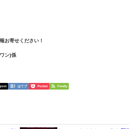
報お寄せください！
スワン)係
post
はてブ
Pocket
Feedly