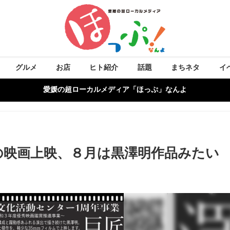
グルメ
お店
ヒト紹介
話題
まちネタ
イ
愛媛の超ローカルメディア「ほっぷ」なんよ
の映画上映、８月は黒澤明作品みたい