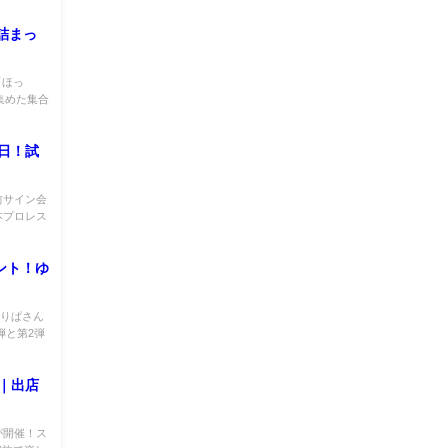
詰まっ
「ほっ
集めた集合
日！試
前サイン会
本プロレス
ント！ゆ
ずりぱさん
弾と第2弾
｜出店
が開催！ス