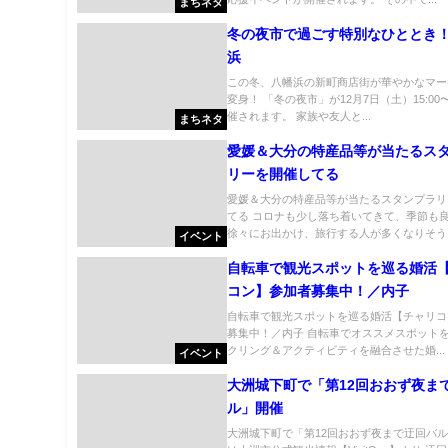
まちネタ
冬の夜市で過ごす特別なひととき
浜
この冬、八幡浜の新町商店街が華やかなマー
変身！ 「冬の夜市」が12月7日（土）15:00〜
催されます。 家族や友人と...
まちネタ
愛媛＆大分の特産品等が当たるス
リーを開催してる
愛媛＆大分の特産品等が当たるスタンプラリ
てる コロナも少し落ち着いてきて、季節も
徐々にお出かけ、旅行する人が多くなりそう..
イベント
自転車で観光スポットを巡る婚活
コン】参加者募集中！／内子
自転車で観光スポットを巡る婚活【チャリコ
募集中！／内子 自転車でオススメスポットを
クリング＆アクティビティを融合させた婚...
イベント
大洲城下町で「第12回おおず夜ま
ル」開催
大洲城下町で「第12回おおず夜まで迂回バル