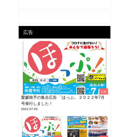
広告
広告
愛媛南予の集合広告 「ほっぷ」 ２０２２年7月
号発行しました！
2022.07.05