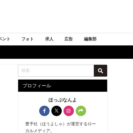
ベント
フォト
求人
広告
編集部
プロフィール
ほっぷなんよ
豊予社（ほうよしゃ）が運営するロー
カルメディア。