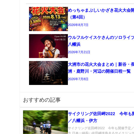
めっちゃまぶしいかざき花火大会
（第4回）
2026年8月7日
ウルフルケイスケさんのソロライ
八幡浜
2026年7月21日
大洲市の花火大会まとめ｜新谷・
洲・鹿野川・河辺の開催日程一覧
2026年7月8日
おすすめの記事
サイクリング佐田岬2022 今年も
／八幡浜・伊方
サイクリング佐田岬2022 今年も開催予定
方 日本一細長い佐田岬半島走るサイクリング。