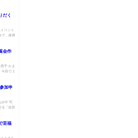
りだく
んイベント
寺で、座禅
覧会作
西予 かま
 今回で２
／参加申
込み中 写
ける「佐田
で至福