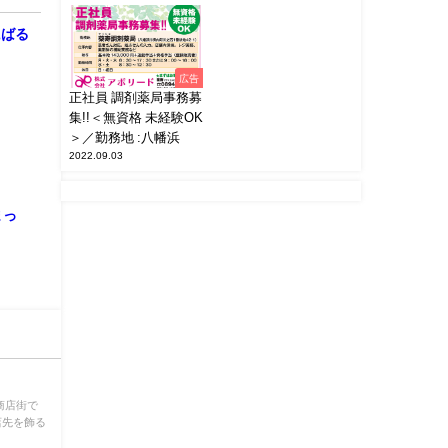
にばる
広告
正社員 調剤薬局事務募
集!!＜無資格 未経験OK
＞／勤務地 :八幡浜
2022.09.03
まっ
商店街で
店先を飾る