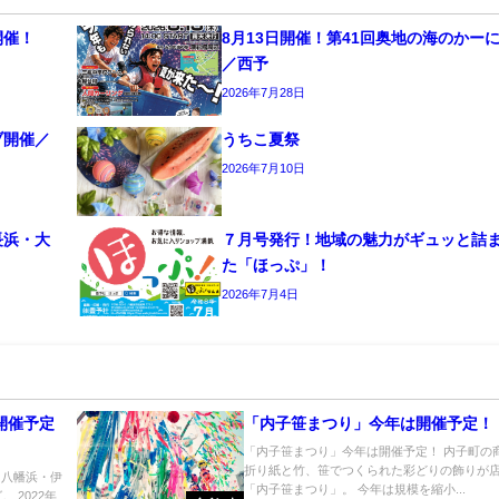
開催！
8月13日開催！第41回奥地の海のかー
／西予
2026年7月28日
ブ開催／
うちこ夏祭
2026年7月10日
長浜・大
７月号発行！地域の魅力がギュッと詰
た「ほっぷ」！
2026年7月4日
開催予定
「内子笹まつり」今年は開催予定！
「内子笹まつり」今年は開催予定！ 内子町の
折り紙と竹、笹でつくられた彩どりの飾りが
／八幡浜・伊
「内子笹まつり」。 今年は規模を縮小...
 2022年