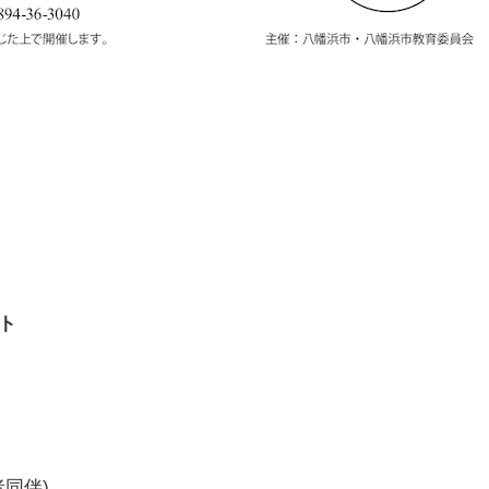
ート
同伴)