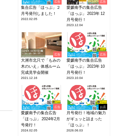
広告
広告
集合広告「ほっぷ」２
愛媛南予の集合広告
月号発刊しました！
「ほっぷ」 2023年 12
2022.02.05
月号発行！
2023.12.04
広告
広告
大洲市北只で「もみの
愛媛南予の集合広告
木のいえ」体感ルーム
「ほっぷ」 2023年 10
完成見学会開催
月号発行！
2021.12.16
2023.10.04
広告
お店
愛媛南予の集合広告
月号発行！地域の魅力
「ほっぷ」 2024年2月
がギュッと詰まった
号発行！
「ほっぷ」！
2024.02.05
2026.06.03