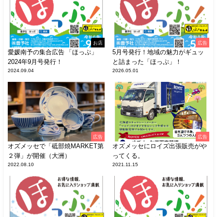
お店
広告
愛媛南予の集合広告 「ほっぷ」
5月号発行！地域の魅力がギュッ
2024年9月号発行！
と詰まった「ほっぷ」！
2024.09.04
2026.05.01
広告
広告
オズメッセで「砥部焼MARKET第
オズメッセにロイズ出張販売がや
２弾」が開催（大洲）
ってくる。
2022.08.10
2021.11.15