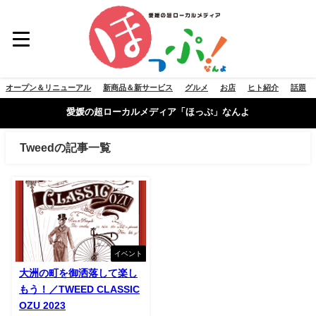
オープン＆リニューアル
新商品＆新サービス
グルメ
お店
ヒト紹介
話題
愛媛の超ローカルメディア「ほっぷ」なんよ
Tweedの記事一覧
イベント
大洲の町を御洒落して楽し
もう！／TWEED CLASSIC
OZU 2023