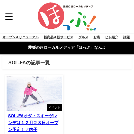
オープン＆リニューアル
新商品＆新サービス
グルメ
お店
ヒト紹介
話題
愛媛の超ローカルメディア「ほっぷ」なんよ
SOL-FAの記事一覧
イベント
SOL-FAオダ・スキーゲレ
ンデは１２月２３日オープ
ン予定！／内子