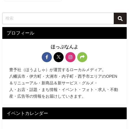
プロフィール
ほっぷなんよ
豊予社（ほうよしゃ）が運営するローカルメディア。
八幡浜市・伊方町・大洲市・内子町・西予市エリアのOPEN
＆リニューアル・新商品＆新サービス・グルメ・
人・お店・話題・まち情報・イベント・フォト・求人・不動
産・広告等の情報をお届けしていきます。
イベントカレンダー