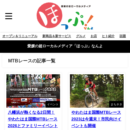
オープン＆リニューアル
新商品＆新サービス
グルメ
お店
ヒト紹介
話題
愛媛の超ローカルメディア「ほっぷ」なんよ
MTBレースの記事一覧
イベント
まちネタ
八幡浜が熱くなる2日間！
やわたはま国際MTBレース
やわたはま国際MTBレース
2023は今週末！市民向けイ
2026とファミリーイベント
ベントも開催