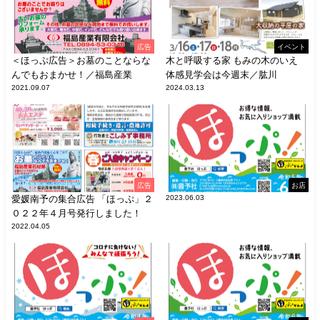
広告
イベント
＜ほっぷ広告＞お墓のことならな
木と呼吸する家 もみの木のいえ
んでもおまかせ！／福島産業
体感見学会は今週末／肱川
2021.09.07
2024.03.13
広告
お店
愛媛南予の集合広告 「ほっぷ」２
2023.06.03
０２２年４月号発行しました！
2022.04.05