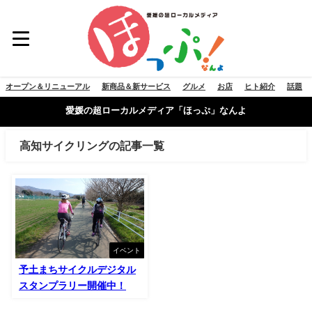
オープン＆リニューアル
新商品＆新サービス
グルメ
お店
ヒト紹介
話題
愛媛の超ローカルメディア「ほっぷ」なんよ
高知サイクリングの記事一覧
イベント
予土まちサイクルデジタル
スタンプラリー開催中！