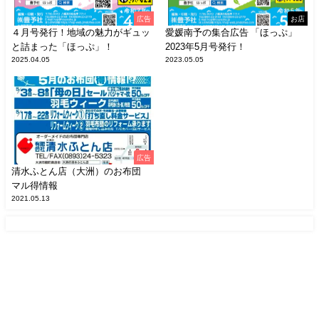
広告
お店
４月号発行！地域の魅力がギュッ
愛媛南予の集合広告 「ほっぷ」
と詰まった「ほっぷ」！
2023年5月号発行！
2025.04.05
2023.05.05
広告
清水ふとん店（大洲）のお布団
マル得情報
2021.05.13