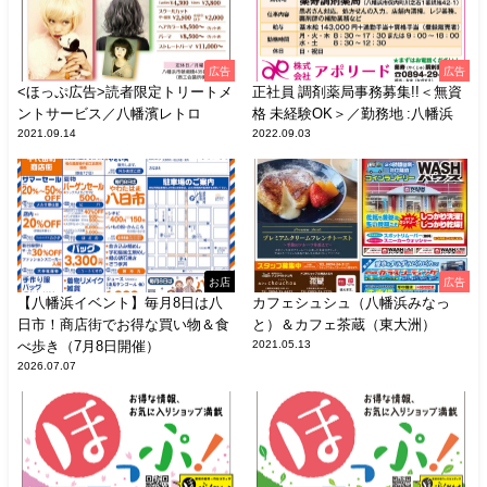
広告
広告
<ほっぷ広告>読者限定トリートメ
正社員 調剤薬局事務募集!!＜無資
ントサービス／八幡濱レトロ
格 未経験OK＞／勤務地 :八幡浜
2021.09.14
2022.09.03
お店
広告
【八幡浜イベント】毎月8日は八
カフェシュシュ（八幡浜みなっ
日市！商店街でお得な買い物＆食
と）＆カフェ茶蔵（東大洲）
べ歩き（7月8日開催）
2021.05.13
2026.07.07