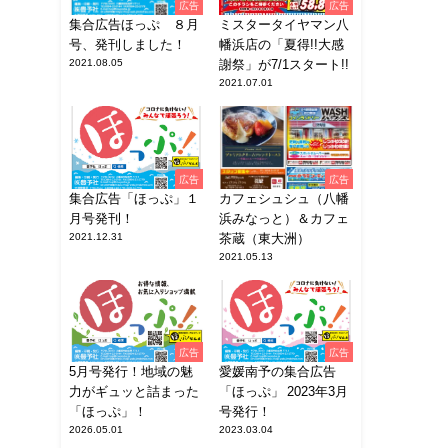
広告
広告
集合広告ほっぷ ８月
ミスタータイヤマン八
号、発刊しました！
幡浜店の「夏得!!大感
2021.08.05
謝祭」が7/1スタート!!
2021.07.01
広告
広告
集合広告「ほっぷ」１
カフェシュシュ（八幡
月号発刊！
浜みなっと）＆カフェ
2021.12.31
茶蔵（東大洲）
2021.05.13
広告
広告
5月号発行！地域の魅
愛媛南予の集合広告
力がギュッと詰まった
「ほっぷ」 2023年3月
「ほっぷ」！
号発行！
2026.05.01
2023.03.04