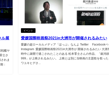
イベント
ネル展
愛媛国際映画祭2021in大洲市が開催されるみたい
愛媛の超ローカルメディア「ほっぷ」なんよ Twitter Facebook
Instagram 愛媛国際映画祭2021in大洲市が 開催されるみたい 大
宙戦艦ヤ
時中に疎開で過ごされたことのある 松本零士さんの作品、「銀河
本零士さ
999」が上映されるみたい。 上映とは別に当映画の主題歌を歌った
催されま
ワユキヒデさ...
会期：