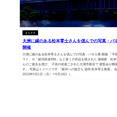
まちネタ
大洲に縁のある松本零士さんを偲んでの写真・パ
開催
大洲に縁のある松本零士さんを偲んでの写真・パネル展 開催 「宇
マト」や「銀河鉄道999」など多くの作品を残された 漫画家 松
んのご逝去を偲び、 子供の頃過ごされた大洲市新谷で 展覧会が開
す。 写真はイメージです 「銀河への旅立ち 追悼 松本零士典展」 
2023年5月1日（月）〜5月19日（...