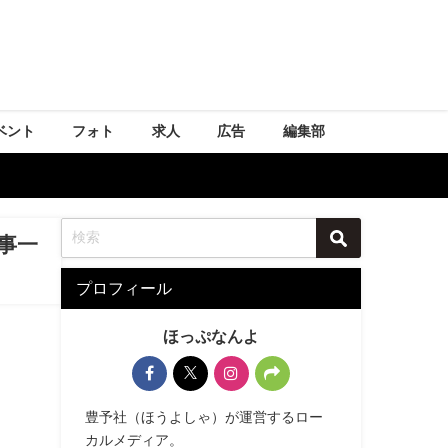
ベント
フォト
求人
広告
編集部
事一
プロフィール
ほっぷなんよ
豊予社（ほうよしゃ）が運営するロー
カルメディア。