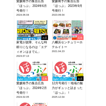
愛媛南予の集合広告
愛媛南予の集合広告
「ほっぷ」 2024年6月
「ほっぷ」 2023年9月
号発行！
号発行！
2024.06.04
2023.09.04
お店
広告
家電が故障、そんな時
八幡浜センチュリーホ
頼りになるのは「エデ
テルイトー
ィオンはまでん」
2021.04.23
2023.07.13
広告
お店
愛媛南予の集合広告
12月号発行！地域の魅
「ほっぷ」 2024年2月
力がギュッと詰まった
号発行！
「ほっぷ」！
2024.02.05
2025.12.04