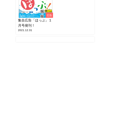
広告
集合広告「ほっぷ」１
月号発刊！
2021.12.31