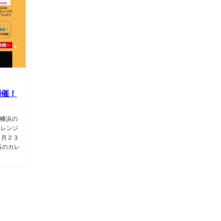
開催！
八幡浜の
オレンジ
２月２３
浜のカレ