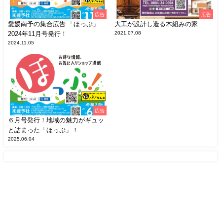
広告
広告
愛媛南予の集合広告 「ほっぷ」
大工が設計し造る木組みの家
2024年11月号発行！
2021.07.08
2024.11.05
広告
６月号発行！地域の魅力がギュッ
と詰まった「ほっぷ」！
2025.06.04