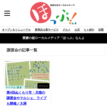
オープン＆リニューアル
新商品＆新サービス
グルメ
お店
ヒト紹介
話題
愛媛の超ローカルメディア「ほっぷ」なんよ
譲渡会の記事一覧
イベント
第4回ぬくもり市・犬猫の
譲渡会やマルシェ、ライブ
も開催／大洲