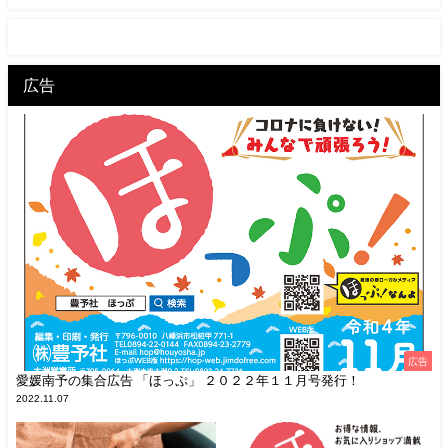
広告
広告
愛媛南予の集合広告 「ほっぷ」 ２０２２年１１月号発行！
2022.11.07