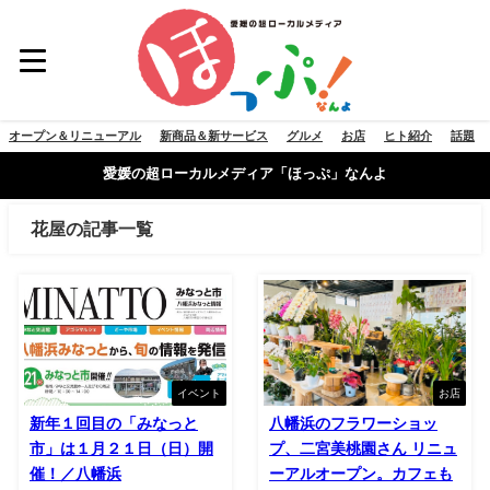
オープン＆リニューアル
新商品＆新サービス
グルメ
お店
ヒト紹介
話題
愛媛の超ローカルメディア「ほっぷ」なんよ
花屋の記事一覧
イベント
お店
新年１回目の「みなっと
八幡浜のフラワーショッ
市」は１月２１日（日）開
プ、二宮美桃園さん リニュ
催！／八幡浜
ーアルオープン。カフェも