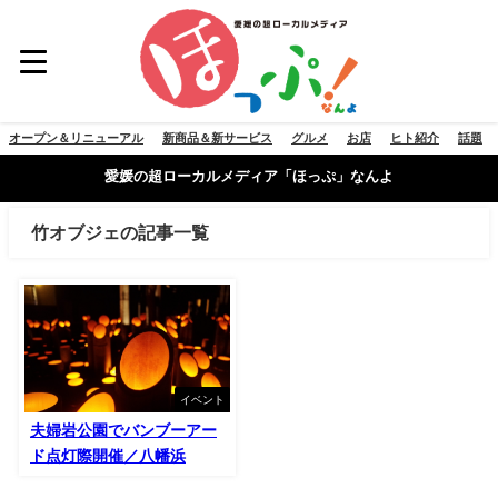
オープン＆リニューアル
新商品＆新サービス
グルメ
お店
ヒト紹介
話題
愛媛の超ローカルメディア「ほっぷ」なんよ
竹オブジェの記事一覧
イベント
夫婦岩公園でバンブーアー
ド点灯際開催／八幡浜