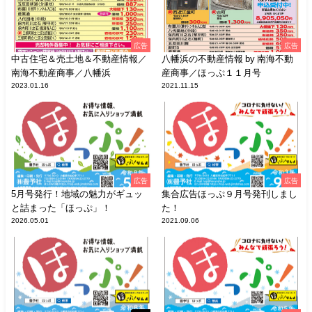
広告
広告
中古住宅＆売土地＆不動産情報／
八幡浜の不動産情報 by 南海不動
南海不動産商事／八幡浜
産商事／ほっぷ１１月号
2023.01.16
2021.11.15
広告
広告
5月号発行！地域の魅力がギュッ
集合広告ほっぷ９月号発刊しまし
と詰まった「ほっぷ」！
た！
2026.05.01
2021.09.06