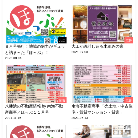
お店
広告
８月号発行！地域の魅力がギュッ
大工が設計し造る木組みの家
と詰まった「ほっぷ」！
2021.07.08
2025.08.04
広告
広告
八幡浜の不動産情報 by 南海不動
南海不動産商事 「売土地・中古住
産商事／ほっぷ１１月号
宅・賃貸マンション・貸家」
2021.11.15
2021.05.13