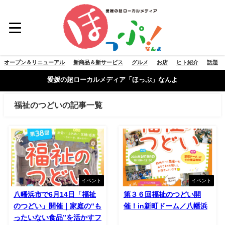
オープン＆リニューアル
新商品＆新サービス
グルメ
お店
ヒト紹介
話題
愛媛の超ローカルメディア「ほっぷ」なんよ
福祉のつどいの記事一覧
イベント
イベント
八幡浜市で6月14日「福祉
第３６回福祉のつどい開
のつどい」開催｜家庭の“も
催！in新町ドーム／八幡浜
ったいない食品”を活かすフ