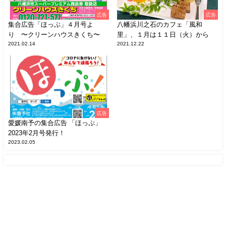
広告
広告
集合広告「ほっぷ」４月号よ
八幡浜川之石のカフェ「風和
り 〜クリーンハウスきくち〜
里」、１月は１１日（火）から
2021.02.14
2021.12.22
広告
愛媛南予の集合広告 「ほっぷ」
2023年2月号発行！
2023.02.05