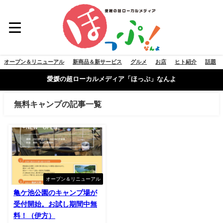
オープン＆リニューアル
新商品＆新サービス
グルメ
お店
ヒト紹介
話題
愛媛の超ローカルメディア「ほっぷ」なんよ
無料キャンプの記事一覧
オープン＆リニューアル
亀ケ池公園のキャンプ場が
受付開始。お試し期間中無
料！（伊方）