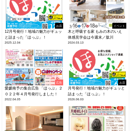
お店
イベント
12月号発行！地域の魅力がギュッ
木と呼吸する家 もみの木のいえ
と詰まった「ほっぷ」！
体感見学会は今週末／肱川
2025.12.04
2024.03.13
広告
お店
愛媛南予の集合広告 「ほっぷ」２
月号発行！地域の魅力がギュッと
０２２年４月号発行しました！
詰まった「ほっぷ」！
2022.04.05
2026.06.03