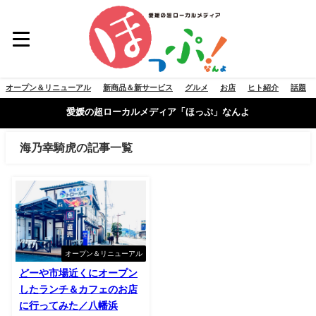
オープン＆リニューアル
新商品＆新サービス
グルメ
お店
ヒト紹介
話題
愛媛の超ローカルメディア「ほっぷ」なんよ
海乃幸騎虎の記事一覧
オープン＆リニューアル
どーや市場近くにオープン
したランチ＆カフェのお店
に行ってみた／八幡浜