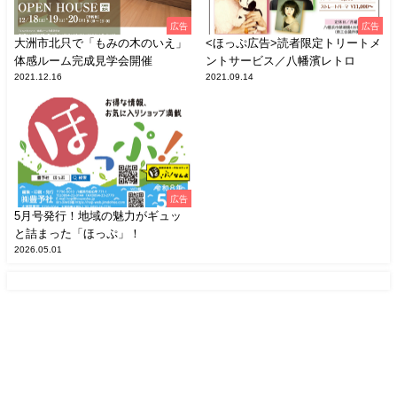
広告
広告
大洲市北只で「もみの木のいえ」
<ほっぷ広告>読者限定トリートメ
体感ルーム完成見学会開催
ントサービス／八幡濱レトロ
2021.12.16
2021.09.14
広告
5月号発行！地域の魅力がギュッ
と詰まった「ほっぷ」！
2026.05.01