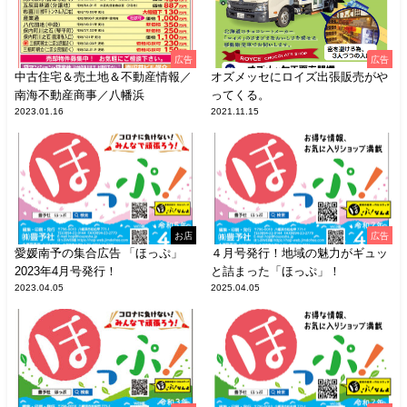
広告
広告
中古住宅＆売土地＆不動産情報／
オズメッセにロイズ出張販売がや
南海不動産商事／八幡浜
ってくる。
2023.01.16
2021.11.15
お店
広告
愛媛南予の集合広告 「ほっぷ」
４月号発行！地域の魅力がギュッ
2023年4月号発行！
と詰まった「ほっぷ」！
2023.04.05
2025.04.05