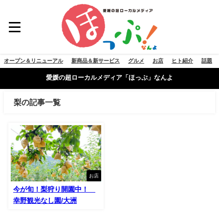
オープン＆リニューアル
新商品＆新サービス
グルメ
お店
ヒト紹介
話題
愛媛の超ローカルメディア「ほっぷ」なんよ
梨の記事一覧
お店
今が旬！梨狩り開園中！
幸野観光なし園/大洲