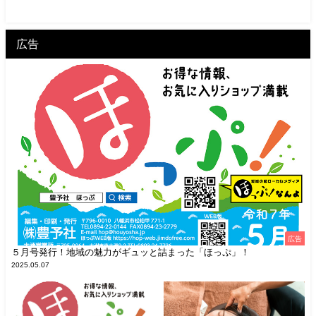
広告
広告
５月号発行！地域の魅力がギュッと詰まった「ほっぷ」！
2025.05.07