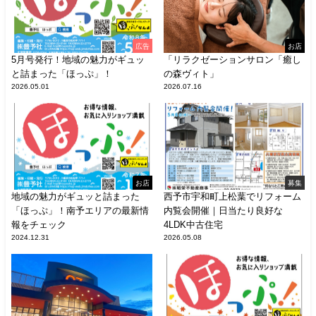
広告
お店
5月号発行！地域の魅力がギュッ
「リラクゼーションサロン「癒し
と詰まった「ほっぷ」！
の森ヴィト」
2026.05.01
2026.07.16
お店
募集
地域の魅力がギュッと詰まった
西予市宇和町上松葉でリフォーム
「ほっぷ」！南予エリアの最新情
内覧会開催｜日当たり良好な
報をチェック
4LDK中古住宅
2024.12.31
2026.05.08