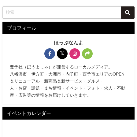
プロフィール
ほっぷなんよ
豊予社（ほうよしゃ）が運営するローカルメディア。
八幡浜市・伊方町・大洲市・内子町・西予市エリアのOPEN
＆リニューアル・新商品＆新サービス・グルメ・
人・お店・話題・まち情報・イベント・フォト・求人・不動
産・広告等の情報をお届けしていきます。
イベントカレンダー