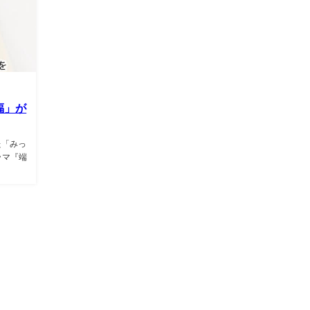
福」が
た「みっ
ラマ『端