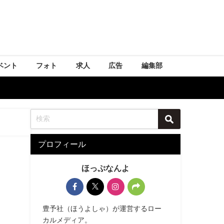
ベント
フォト
求人
広告
編集部
プロフィール
ほっぷなんよ
豊予社（ほうよしゃ）が運営するロー
カルメディア。