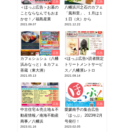
広告
広告
＜ほっぷ広告＞お墓の
八幡浜川之石のカフェ
ことならなんでもおま
「風和里」、１月は１
かせ！／福島産業
１日（火）から
2021.09.07
2021.12.22
広告
広告
カフェシュシュ（八幡
<ほっぷ広告>読者限定
浜みなっと）＆カフェ
トリートメントサービ
茶蔵（東大洲）
ス／八幡濱レトロ
2021.05.13
2021.09.14
広告
広告
中古住宅＆売土地＆不
愛媛南予の集合広告
動産情報／南海不動産
「ほっぷ」 2023年2月
商事／八幡浜
号発行！
2023.01.16
2023.02.05