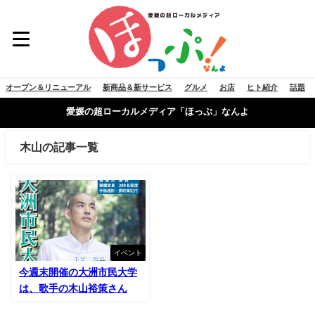
オープン＆リニューアル
新商品＆新サービス
グルメ
お店
ヒト紹介
話題
愛媛の超ローカルメディア「ほっぷ」なんよ
木山の記事一覧
イベント
今週末開催の大洲市民大学
は、歌手の木山裕策さん