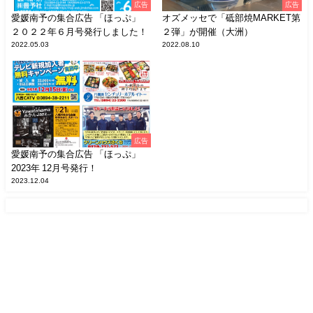
広告
広告
愛媛南予の集合広告 「ほっぷ」
オズメッセで「砥部焼MARKET第
２０２２年６月号発行しました！
２弾」が開催（大洲）
2022.05.03
2022.08.10
広告
愛媛南予の集合広告 「ほっぷ」
2023年 12月号発行！
2023.12.04