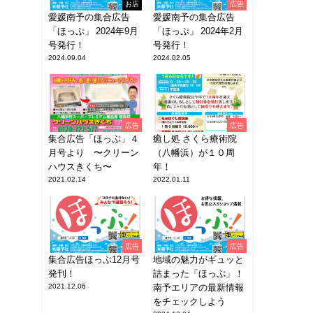
お店
広告
愛媛南予の集合広告
愛媛南予の集合広告
「ほっぷ」 2024年9月
「ほっぷ」 2024年2月
号発行！
号発行！
2024.09.04
2024.02.05
広告
広告
集合広告「ほっぷ」４
癒し処 さくら療術院
月号より 〜クリーン
（八幡浜）が１０周
ハウスきくち〜
年！
2021.02.14
2022.01.11
広告
広告
集合広告ほっぷ12月号
地域の魅力がギュッと
発刊！
詰まった「ほっぷ」！
2021.12.06
南予エリアの最新情報
をチェックしよう