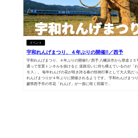
イベント
宇和れんげまつり、４年ぶりの開催!!／西予
宇和れんげまつり、４年ぶりの開催!!／西予 八幡浜市から県道２５
通って笠置トンネルを抜けると 道路沿いに待ち構えているのが「
モス」。 毎年れんげの花が咲き誇る春の恒例行事として大人気だっ
れんげまつりが４年ぶりに開催されるようです。 宇和れんげまつ
媛県西予市の市花「れんげ」が一面に咲く田園で...