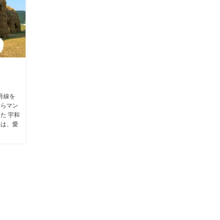
号線を
わらマン
た 宇和
りは、愛