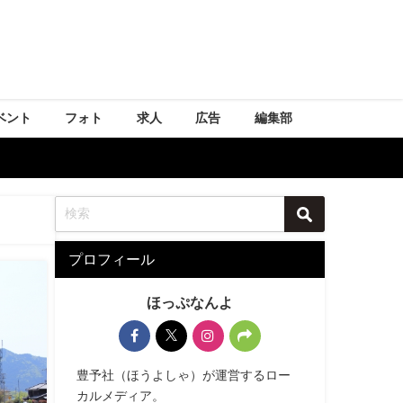
ベント
フォト
求人
広告
編集部
プロフィール
ほっぷなんよ
豊予社（ほうよしゃ）が運営するロー
カルメディア。