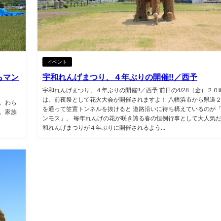
イベント
らマン
宇和れんげまつり、４年ぶりの開催!!／西予
宇和れんげまつり、４年ぶりの開催!!／西予 前日の4/28（金）２０
は、前夜祭として花火大会が開催されますよ！ 八幡浜市から県道
。わら
を通って笠置トンネルを抜けると 道路沿いに待ち構えているのが
。家族
ンモス」。 毎年れんげの花が咲き誇る春の恒例行事として大人気だ
和れんげまつりが４年ぶりに開催されるよう...