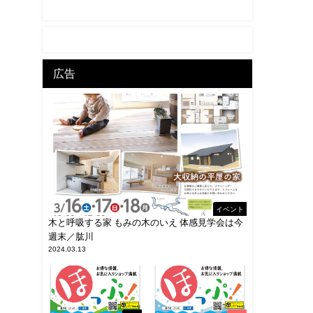
広告
イベント
木と呼吸する家 もみの木のいえ 体感見学会は今
週末／肱川
2024.03.13