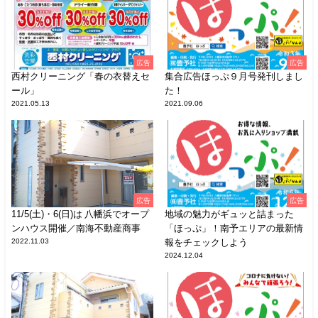
広告
広告
西村クリーニング「春の衣替えセ
集合広告ほっぷ９月号発刊しまし
ール」
た！
2021.05.13
2021.09.06
広告
広告
11/5(土)・6(日)は 八幡浜でオープ
地域の魅力がギュッと詰まった
ンハウス開催／南海不動産商事
「ほっぷ」！南予エリアの最新情
2022.11.03
報をチェックしよう
2024.12.04