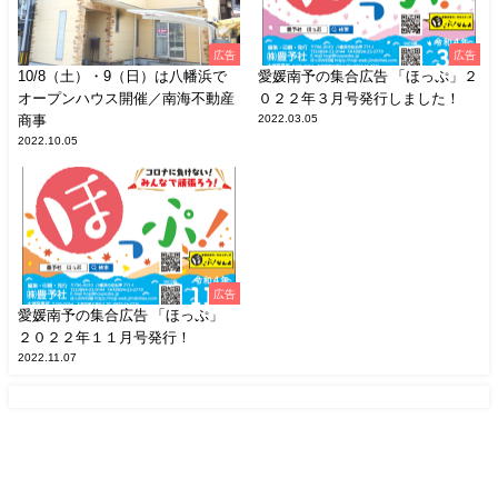
広告
広告
10/8（土）・9（日）は八幡浜で
愛媛南予の集合広告 「ほっぷ」２
オープンハウス開催／南海不動産
０２２年３月号発行しました！
商事
2022.03.05
2022.10.05
広告
愛媛南予の集合広告 「ほっぷ」
２０２２年１１月号発行！
2022.11.07