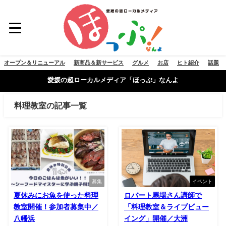
オープン＆リニューアル
新商品＆新サービス
グルメ
お店
ヒト紹介
話題
愛媛の超ローカルメディア「ほっぷ」なんよ
料理教室の記事一覧
募集
イベント
夏休みにお魚を使った料理
ロバート馬場さん講師で
教室開催！参加者募集中／
「料理教室＆ライブビュー
八幡浜
イング」開催／大洲