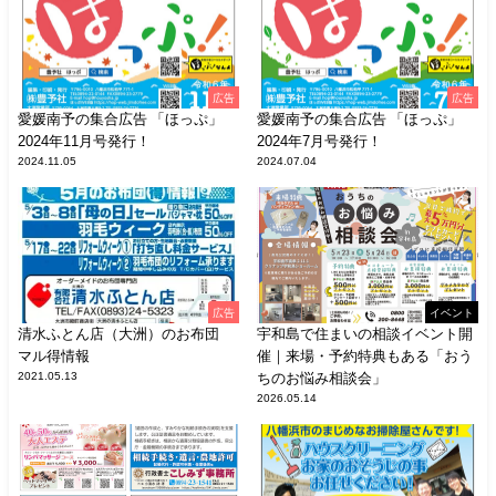
広告
広告
愛媛南予の集合広告 「ほっぷ」
愛媛南予の集合広告 「ほっぷ」
2024年11月号発行！
2024年7月号発行！
2024.11.05
2024.07.04
広告
イベント
清水ふとん店（大洲）のお布団
宇和島で住まいの相談イベント開
マル得情報
催｜来場・予約特典もある「おう
2021.05.13
ちのお悩み相談会」
2026.05.14