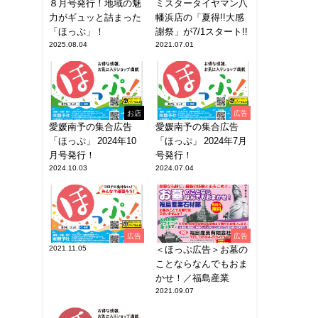
８月号発行！地域の魅
ミスタータイヤマン八
力がギュッと詰まった
幡浜店の「夏得!!大感
「ほっぷ」！
謝祭」が7/1スタート!!
2025.08.04
2021.07.01
お店
広告
愛媛南予の集合広告
愛媛南予の集合広告
「ほっぷ」 2024年10
「ほっぷ」 2024年7月
月号発行！
号発行！
2024.10.03
2024.07.04
広告
広告
2021.11.05
＜ほっぷ広告＞お墓の
ことならなんでもおま
かせ！／福島産業
2021.09.07