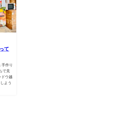
って
 手作り
ちで見
ンドウ越
にしよう