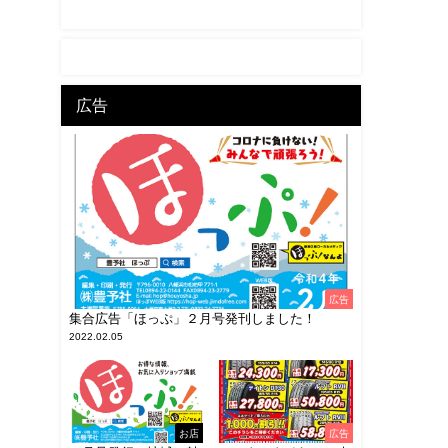
広告
広告
集合広告「ほっぷ」２月号発刊しました！
2022.02.05
お店
広告