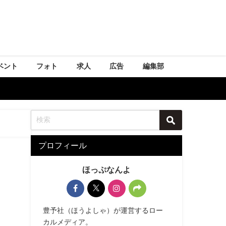
ベント
フォト
求人
広告
編集部
プロフィール
ほっぷなんよ
豊予社（ほうよしゃ）が運営するロー
カルメディア。