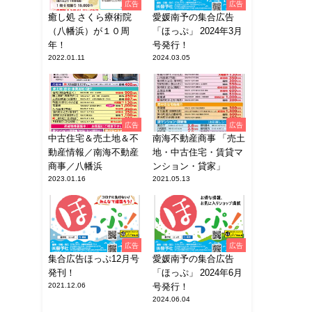
広告
広告
癒し処 さくら療術院
愛媛南予の集合広告
（八幡浜）が１０周
「ほっぷ」 2024年3月
年！
号発行！
2022.01.11
2024.03.05
広告
広告
中古住宅＆売土地＆不
南海不動産商事 「売土
動産情報／南海不動産
地・中古住宅・賃貸マ
商事／八幡浜
ンション・貸家」
2023.01.16
2021.05.13
広告
広告
集合広告ほっぷ12月号
愛媛南予の集合広告
発刊！
「ほっぷ」 2024年6月
2021.12.06
号発行！
2024.06.04