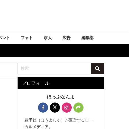
ベント
フォト
求人
広告
編集部
プロフィール
ほっぷなんよ
豊予社（ほうよしゃ）が運営するロー
カルメディア。