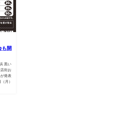
会も開
浜 黒い
商店街お
弾が発表
日（月）