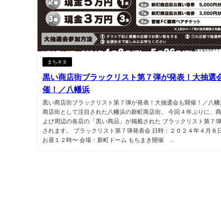
まちネタ
黒い商店街ブラックリスト第７弾が発表！大抽選
催！／八幡浜
黒い商店街ブラックリスト第７弾が発表！大抽選会も開催！／八幡
商店街として注目された八幡浜の新町商店街。 今回４年ぶりに、
よび周辺の各店の「黒い商品」が掲載された ブラックリスト第７
されます。 ブラックリスト第７弾発表会 日時：２０２４年４月８
お昼１２時〜 会場：新町ドーム もちまき開催 ...