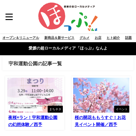
オープン＆リニューアル
新商品＆新サービス
グルメ
お店
ヒト紹介
話題
愛媛の超ローカルメディア「ほっぷ」なんよ
宇和運動公園の記事一覧
まちネタ
イベント
夜桜×ラン！宇和運動公園
桜の開花ももうすぐ！お花
の幻想体験／西予
見イベント開催／西予