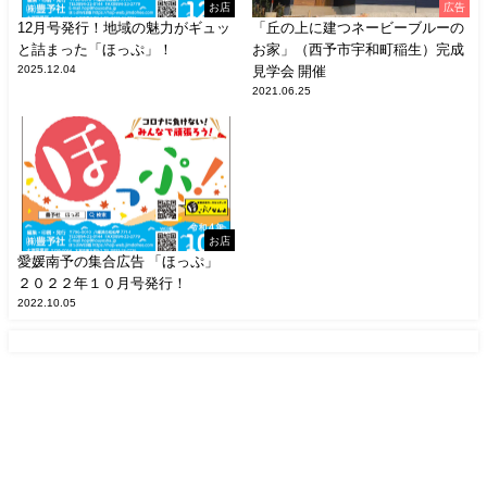
お店
広告
12月号発行！地域の魅力がギュッ
「丘の上に建つネービーブルーの
と詰まった「ほっぷ」！
お家」（西予市宇和町稲生）完成
2025.12.04
見学会 開催
2021.06.25
お店
愛媛南予の集合広告 「ほっぷ」
２０２２年１０月号発行！
2022.10.05