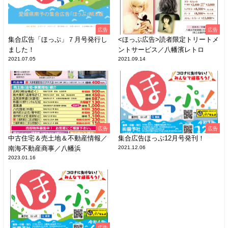
広告
広告
集合広告「ほっぷ」７月号発行し
<ほっぷ広告>読者限定トリートメ
ました！
ントサービス／八幡濱レトロ
2021.07.05
2021.09.14
広告
広告
中古住宅＆売土地＆不動産情報／
集合広告ほっぷ12月号発刊！
南海不動産商事／八幡浜
2021.12.06
2023.01.16
広告