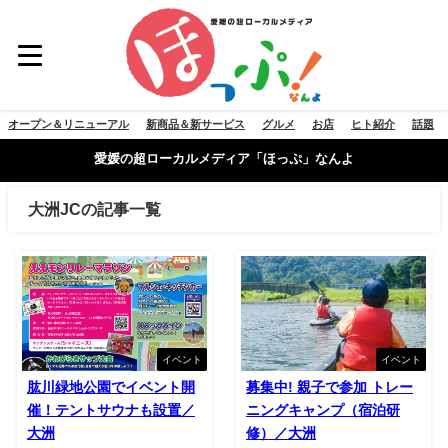
オープン＆リニューアル
新商品＆新サービス
グルメ
お店
ヒト紹介
話題
愛媛の超ローカルメディア「ほっぷ」なんよ
大洲JCの記事一覧
イベント
イベント
肱川緑地公園でイベント開
募集中! 親子で参加 トレー
催！テントサウナも設置／
ニングキャンプ（宿泊研
大洲
修）／大洲