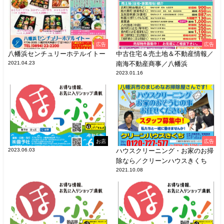
広告
広告
八幡浜センチュリーホテルイトー
中古住宅＆売土地＆不動産情報／
2021.04.23
南海不動産商事／八幡浜
2023.01.16
お店
広告
2023.06.03
ハウスクリーニング・お家のお掃
除なら／クリーンハウスきくち
2021.10.08