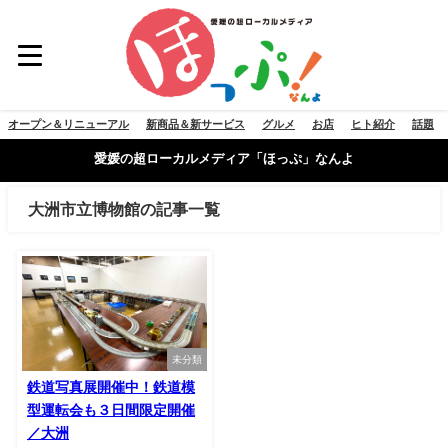
オープン＆リニューアル
新商品＆新サービス
グルメ
お店
ヒト紹介
話題
愛媛の超ローカルメディア「ほっぷ」なんよ
大洲市立博物館の記事一覧
未分類
鉄道写真展開催中！鉄道模
型運転会も３日間限定開催
／大洲