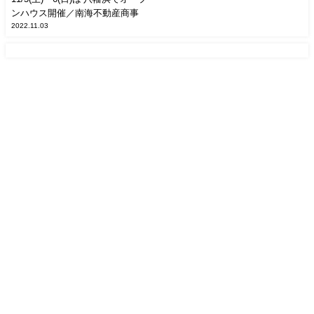
ンハウス開催／南海不動産商事
2022.11.03