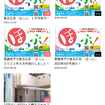
広告
お店
集合広告「ほっぷ」１月号発刊！
2023.08.05
2021.12.31
広告
お店
愛媛南予の集合広告 「ほっぷ」
愛媛南予の集合広告 「ほっぷ」
２０２２年６月号発行しました！
2023年4月号発行！
2022.06.04
2023.04.05
広告
11/5(土)・6(日)は 八幡浜でオープ