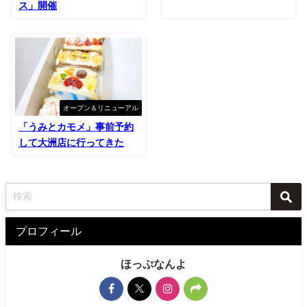
ス」開催
オープン＆リニューアル
「うみとカモメ」事前予約
して大洲店に行ってきた
プロフィール
ほっぷなんよ