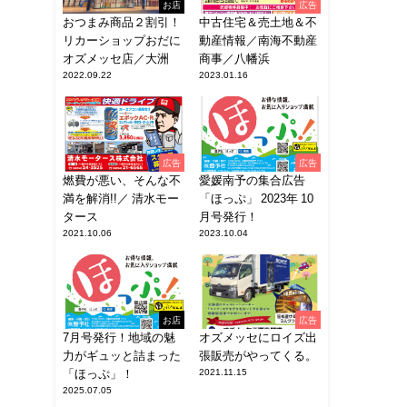
お店
広告
おつまみ商品２割引！
中古住宅＆売土地＆不
リカーショップおだに
動産情報／南海不動産
オズメッセ店／大洲
商事／八幡浜
2022.09.22
2023.01.16
広告
広告
燃費が悪い、そんな不
愛媛南予の集合広告
満を解消!!／ 清水モー
「ほっぷ」 2023年 10
タース
月号発行！
2021.10.06
2023.10.04
お店
広告
7月号発行！地域の魅
オズメッセにロイズ出
力がギュッと詰まった
張販売がやってくる。
「ほっぷ」！
2021.11.15
2025.07.05