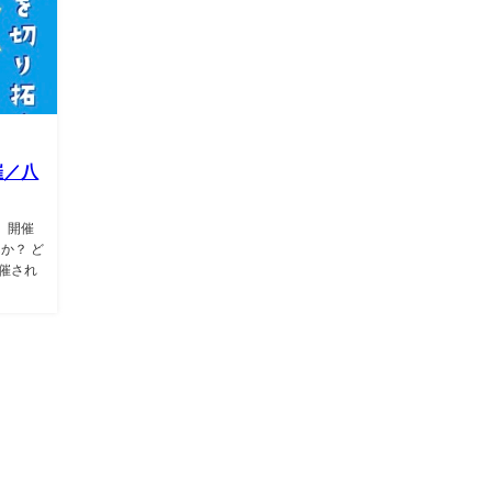
催／八
 」開催
か？ ど
開催され