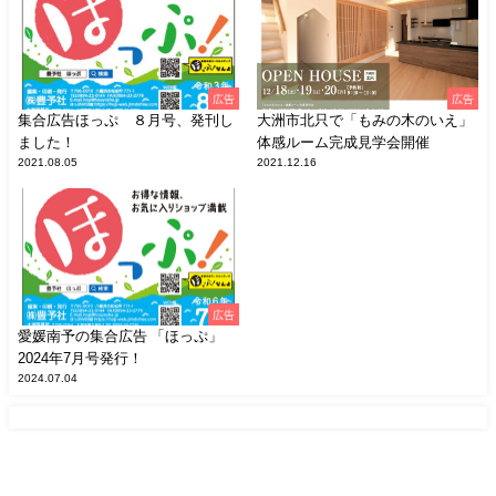
広告
広告
集合広告ほっぷ ８月号、発刊し
大洲市北只で「もみの木のいえ」
ました！
体感ルーム完成見学会開催
2021.08.05
2021.12.16
広告
愛媛南予の集合広告 「ほっぷ」
2024年7月号発行！
2024.07.04