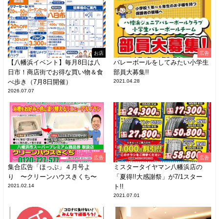
お店
広告
【八幡浜イベント】毎月8日は八
バレーボールをしてみたい小学生
日市！商店街でお得な買い物＆食
部員大募集!!
べ歩き（7月8日開催）
2021.04.28
2026.07.07
広告
広告
集合広告「ほっぷ」４月号よ
ミスタータイヤマン八幡浜店の
り 〜クリーンハウスきくち〜
「夏得!!大感謝祭」が7/1スター
2021.02.14
ト!!
2021.07.01