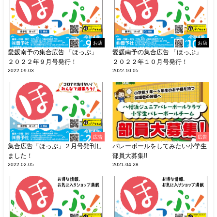
お店
お店
愛媛南予の集合広告 「ほっぷ」
愛媛南予の集合広告 「ほっぷ」
２０２２年９月号発行！
２０２２年１０月号発行！
2022.09.03
2022.10.05
広告
広告
集合広告「ほっぷ」２月号発刊し
バレーボールをしてみたい小学生
ました！
部員大募集!!
2022.02.05
2021.04.28