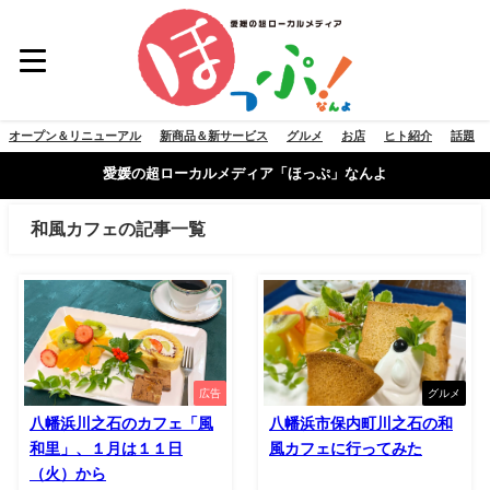
オープン＆リニューアル
新商品＆新サービス
グルメ
お店
ヒト紹介
話題
愛媛の超ローカルメディア「ほっぷ」なんよ
和風カフェの記事一覧
広告
グルメ
八幡浜川之石のカフェ「風
八幡浜市保内町川之石の和
和里」、１月は１１日
風カフェに行ってみた
（火）から