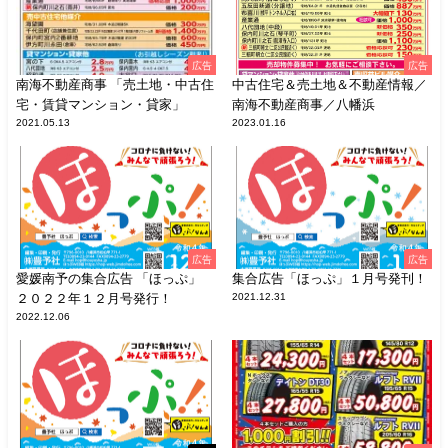
広告
広告
南海不動産商事 「売土地・中古住
中古住宅＆売土地＆不動産情報／
宅・賃貸マンション・貸家」
南海不動産商事／八幡浜
2021.05.13
2023.01.16
広告
広告
愛媛南予の集合広告 「ほっぷ」
集合広告「ほっぷ」１月号発刊！
２０２２年１２月号発行！
2021.12.31
2022.12.06