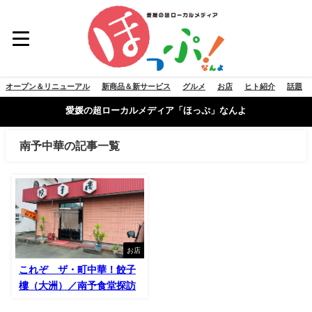
オープン＆リニューアル
新商品＆新サービス
グルメ
お店
ヒト紹介
話題
愛媛の超ローカルメディア「ほっぷ」なんよ
南予中華の記事一覧
お店
これぞ ザ・町中華！餃子
樓（大洲）／南予食堂探訪