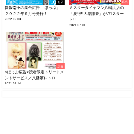
お店
広告
愛媛南予の集合広告 「ほっぷ」
ミスタータイヤマン八幡浜店の
２０２２年９月号発行！
「夏得!!大感謝祭」が7/1スター
2022.09.03
ト!!
2021.07.01
広告
<ほっぷ広告>読者限定トリートメ
ントサービス／八幡濱レトロ
2021.09.14